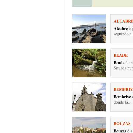
ALCABR
Alcabre
é p
seguindo a 
BEADE
Beade
é un
Situada nun
BEMBRIV
Bembrive
e
donde la...
BOUZAS
Bouzas
é a