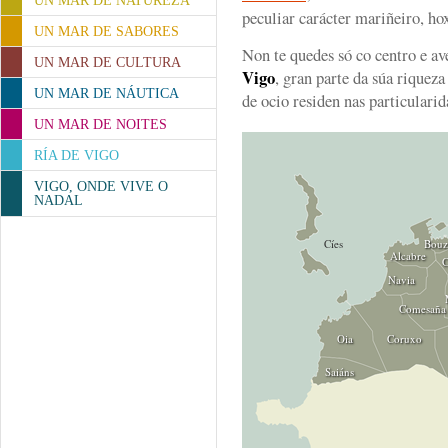
UN MAR DE NATUREZA
peculiar carácter mariñeiro, ho
UN MAR DE SABORES
Non te quedes só co centro e av
UN MAR DE CULTURA
Vigo
, gran parte da súa riqueza
UN MAR DE NÁUTICA
de ocio residen nas particularid
UN MAR DE NOITES
RÍA DE VIGO
VIGO, ONDE VIVE O
NADAL
Cíes
Bouz
Alcabre
C
Navia
Comesaña
Oia
Coruxo
Saiáns