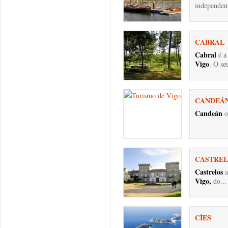
independent
CABRAL
Cabral
é a
Vigo
. O seu
CANDEÁ
Candeán
o
CASTRE
Castrelos
a
Vigo,
do...
CÍES