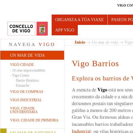
VIGO CO
Turismo de Vigo
ORGANIZA A TÚA VIAXE
PASEOS P
APP VIGO
Inicio
→
Un mar de vida
→
Vigo
NAVEGA
VIGO
UN MAR DE VIDA
Vigo Barrios
VIGO CIDADE
-
10 rúas imprescindibles
-
Vigo Centro
Explora os barrios de
·
Barrio Histórico
·
Ensanche
Vigo
A esencia de
está nos seu
VIGO DE COMPRAS
crecemento da cidade e a súa di
VIGO INDUSTRIAL
deixounos postais tan singulare
VIGO, CIDADE
galiñas a menos de 200 metros d
UNIVERSITARIA
Gran Vía. Ou fermosas aldeas
VIGO, CIDADE DE PRIMEIRA
incansables barrios traballado
Industrial
; ou vilas históricas