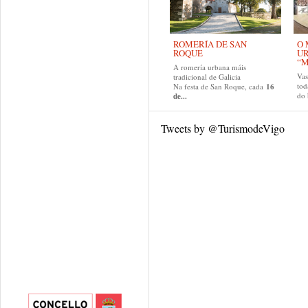
ROMERÍA DE SAN
O 
ROQUE
U
“M
A romería urbana máis
Va
tradicional de Galicia
tod
Na festa de San Roque, cada
16
do
de...
Tweets by @TurismodeVigo