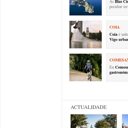
Illas Cí
As
peculiar ter
COIA
Coia
é unha
Vigo urban
COMESA
Comes
En
gastronómi
Páxinas
ACTUALIDADE