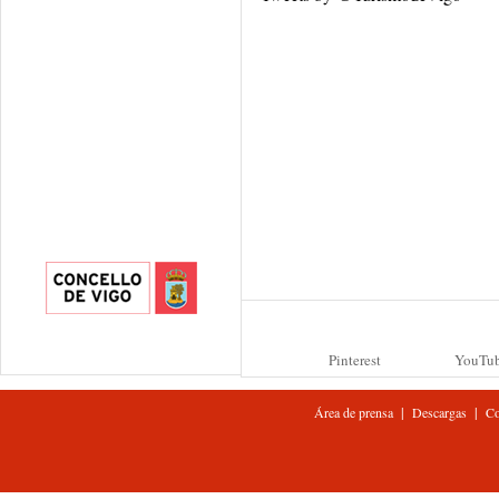
Pinterest
YouTu
|
|
Área de prensa
Descargas
Co