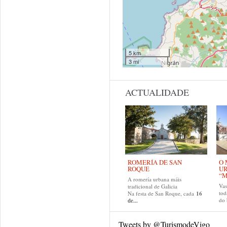
5 km
3 mi
ACTUALIDADE
ROMERÍA DE SAN
O 
ROQUE
U
“M
A romería urbana máis
Va
tradicional de Galicia
tod
Na festa de San Roque, cada
16
do
de...
Tweets by @TurismodeVigo