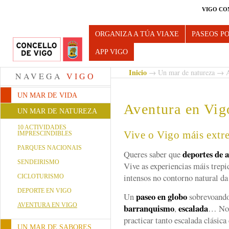
VIGO CO
Turismo de Vigo
ORGANIZA A TÚA VIAXE
PASEOS P
APP VIGO
Inicio
→
Un mar de natureza
→ Av
NAVEGA
VIGO
UN MAR DE VIDA
Aventura en Vig
UN MAR DE NATUREZA
10 ACTIVIDADES
Vive o Vigo máis extr
IMPRESCINDIBLES
PARQUES NACIONAIS
deportes de 
Queres saber que
SENDEIRISMO
Vive as experiencias máis trepi
intensos no contorno natural da
CICLOTURISMO
DEPORTE EN VIGO
paseo en globo
Un
sobrevoando 
AVENTURA EN VIGO
barranquismo
escalada
,
… No 
practicar tanto escalada clásic
UN MAR DE SABORES