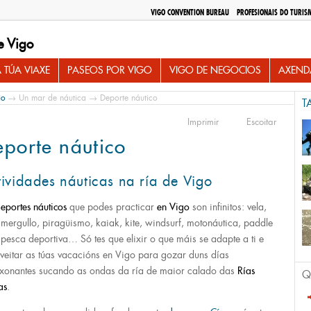
VIGO CONVENTION BUREAU
PROFESIONAIS DO TURIS
e Vigo
 TÚA VIAXE
PASEOS POR VIGO
VIGO DE NEGOCIOS
AXEND
io
→
Un mar de náutica
→ Deporte náutico
T
Imprimir
Escoitar
porte náutico
ividades náuticas na ría de Vigo
eportes náuticos
que podes practicar
en Vigo
son infinitos: vela,
, mergullo, piragüismo, kaiak, kite, windsurf, motonáutica, paddle
, pesca deportiva… Só tes que elixir o que máis se adapte a ti e
veitar as túas vacacións en Vigo para gozar duns días
xonantes sucando as ondas da ría de maior calado das
Rías
Q
as
.