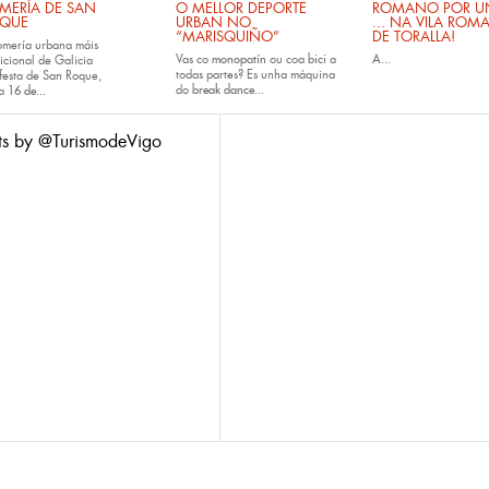
MERÍA DE SAN
O MELLOR DEPORTE
ROMANO POR UN
QUE
URBAN NO
... NA VILA ROM
“MARISQUIÑO”
DE TORALLA!
omería urbana máis
Vas co
monopatín
ou coa
bici
a
A...
icional de Galicia
todas partes? Es unha máquina
festa de San Roque,
do
break dance...
da
16 de...
ts by @TurismodeVigo