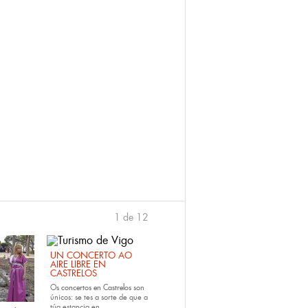
1 de 12
›
UN CONCERTO AO
AIRE LIBRE EN
CASTRELOS
Os
concertos en Castrelos
son
únicos: se tes a sorte de que a
túa estancia en...