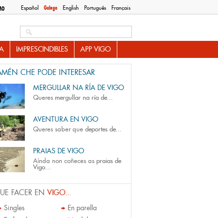
Español
Galego
English
Português
Français
MO
Search this site
A
IMPRESCINDIBLES
APP VIGO
AMÉN CHE PODE INTERESAR
MERGULLAR NA RÍA DE VIGO
Queres
mergullar na ría de...
AVENTURA EN VIGO
Queres saber que
deportes de...
PRAIAS DE VIGO
Aínda non coñeces as
praias de
Vigo...
UE FACER EN
VIGO...
Singles
En parella