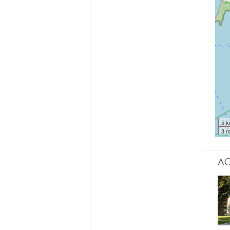
5 
3 m
AC