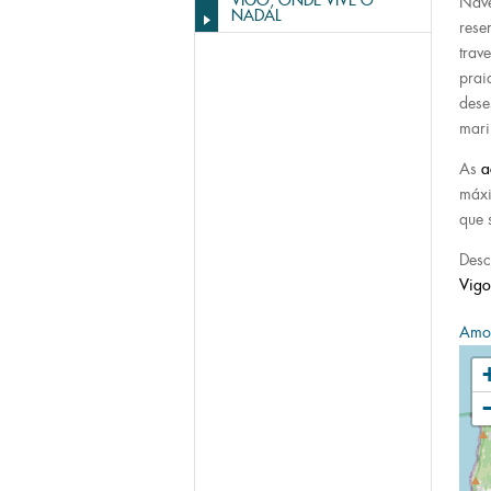
VIGO, ONDE VIVE O
Nave
NADAL
rese
trav
prai
dese
mari
As
a
máxi
que 
Desc
Vigo
Amos