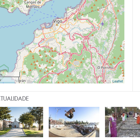
km
i
Leaflet
TUALIDADE