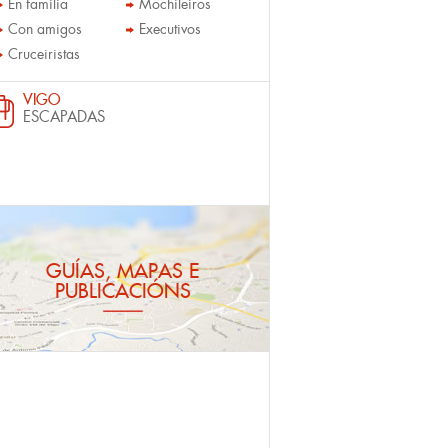
En familia
Mochileiros
Con amigos
Executivos
Cruceiristas
VIGO
ESCAPADAS
GUÍAS, MAPAS E
PUBLICACIÓNS