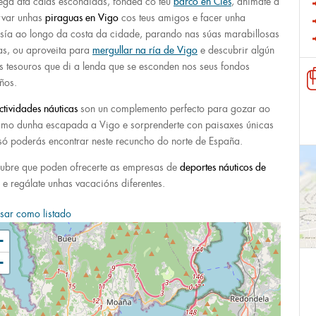
ga ata calas escondidas, fondea co teu
barco en Cíes
, anímate a
rvar unhas
piraguas
en Vigo
cos teus amigos e facer unha
esía ao longo da costa da cidade, parando nas súas marabillosas
as, ou aproveita para
mergullar na ría de Vigo
e descubrir algún
s tesouros que di a lenda que se esconden nos seus fondos
ños.
ctividades náuticas
son un complemento perfecto para gozar ao
mo dunha escapada a Vigo e sorprenderte con paisaxes únicas
só poderás encontrar neste recuncho do norte de España.
ubre que poden ofrecerte as empresas de
deportes náuticos de
e regálate unhas vacacións diferentes.
ar como listado
+
−