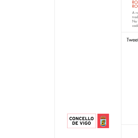
RO
RO
A r
trad
Na 
ca
Twee