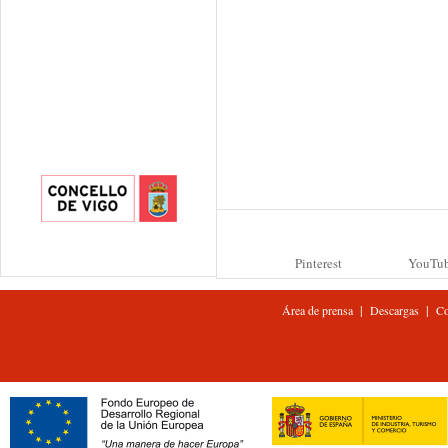
Pinterest
YouTu
|
|
Área de prensa
Descargas
Co