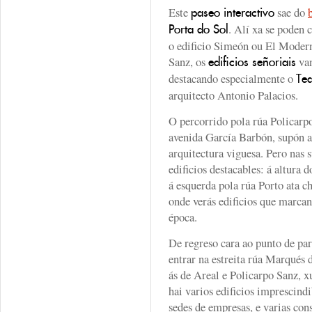
Este
sae do
paseo interactivo
. Alí xa se poden
Porta do Sol
o edificio Simeón ou El Modern
Sanz, os
van
edificios señoriais
destacando especialmente o
Te
arquitecto Antonio Palacios.
O percorrido pola rúa Policarpo
avenida García Barbón, supón a
arquitectura viguesa. Pero nas 
edificios destacables: á altura d
á esquerda pola rúa Porto ata c
onde verás edificios que marcan
época.
De regreso cara ao punto de par
entrar na estreita rúa Marqués 
ás de Areal e Policarpo Sanz, x
hai varios edificios imprescind
sedes de empresas, e varias cons