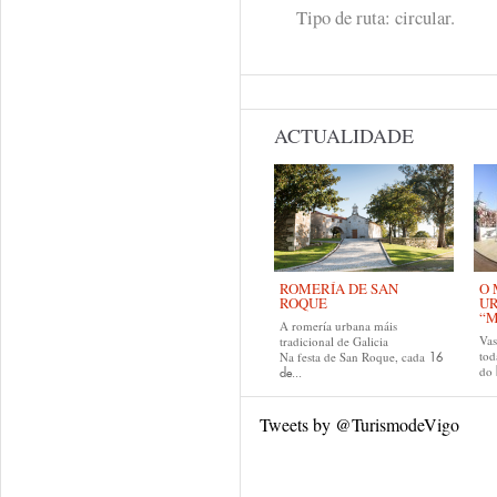
Tipo de ruta: circular.
ACTUALIDADE
ROMERÍA DE SAN
O 
ROQUE
U
“M
A romería urbana máis
Va
tradicional de Galicia
tod
Na festa de San Roque, cada
16
do
de...
Tweets by @TurismodeVigo