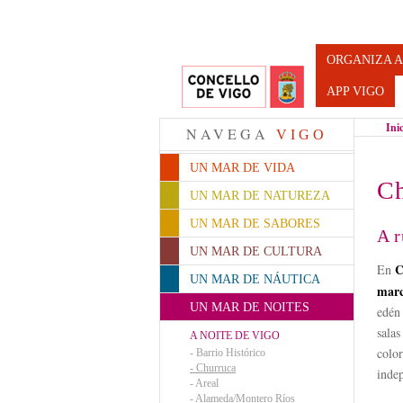
Turismo d
ORGANIZA A
APP VIGO
Ini
NAVEGA
VIGO
UN MAR DE VIDA
Ch
UN MAR DE NATUREZA
UN MAR DE SABORES
A r
UN MAR DE CULTURA
C
En
UN MAR DE NÁUTICA
marc
UN MAR DE NOITES
edén 
salas
A NOITE DE VIGO
color
-
Barrio Histórico
-
Churruca
inde
-
Areal
-
Alameda/Montero Ríos