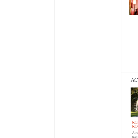
AC
RO
RO
A r
trad