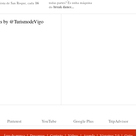
todas partes? Es unha máquina
festa de San Roque, cada
16
do
break dance...
.
ts by @TurismodeVigo
Pinterest
YouTube
Google Plus
TripAdvisor
|
|
|
|
|
|
Área de prensa
Descargas
Contacto
Vídeos
Axenda
Viaxeiros 2.0
Guías