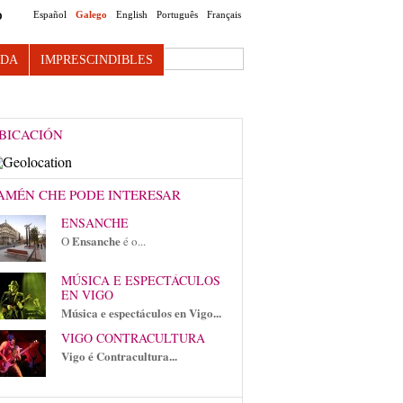
Español
Galego
English
Português
Français
O
Search this site
NDA
IMPRESCINDIBLES
BICACIÓN
AMÉN CHE PODE INTERESAR
ENSANCHE
Ensanche
O
é o...
MÚSICA E ESPECTÁCULOS
EN VIGO
Música e espectáculos en Vigo...
VIGO CONTRACULTURA
Vigo é Contracultura...