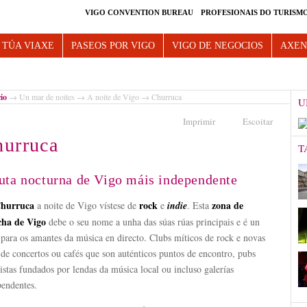
VIGO CONVENTION BUREAU
PROFESIONAIS DO TURISM
e Vigo
 TÚA VIAXE
PASEOS POR VIGO
VIGO DE NEGOCIOS
AXE
cio
→
Un mar de noites
→
A noite de Vigo
→ Churruca
U
Imprimir
Escoitar
urruca
T
uta nocturna de Vigo máis independente
hurruca
rock
zona de
a noite de Vigo vístese de
e
indie
. Esta
ha de Vigo
debe o seu nome a unha das súas rúas principais e é un
para os amantes da música en directo. Clubs míticos de rock e novas
 de concertos ou cafés que son auténticos puntos de encontro, pubs
istas fundados por lendas da música local ou incluso galerías
pendentes.