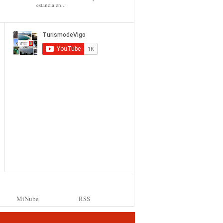
estancia en...
MiNube
RSS