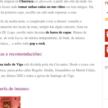
Churruca
ite empeza en
co
afterwork
, a partir das oito da tarde: tes
P
tomar unhas cañas ou
uns viños
os locais onde
cos teus amigos. Ou,
 da primeira copa, escoller un café onde repousar a cena.
tir da media noite, o complicado é irse a durmir: consulta a
amación dos locais da zona, sempre hai algún concerto, festa ou
de bares de copas
n DJ. Logo, escolle entre decenas
. Hainos de
ae, de rock
bravú
, de música independente, de funk, de música
pop e rock
trónica… e sobre todo
.
tas e recomendacións:
ona
de Vigo
indie
está dividida pola rúa Cervantes. Desde o cruce con
Q
ruca, pasea polas calles Rogelio Abalde, Irmandiños ou Martín Códax,
 ata Afonso XIII e rodea a igrexa de Santiago de Vigo.
ería de imaxes: