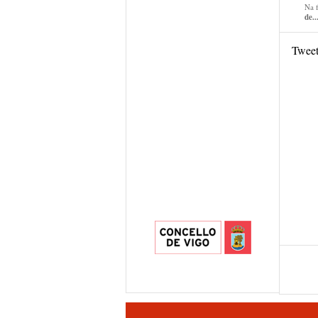
Na 
de..
Twee