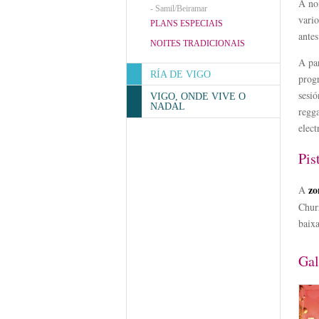
A no
-
Samil/Beiramar
vari
PLANS ESPECIAIS
antes
NOITES TRADICIONAIS
A par
RÍA DE VIGO
progr
sesió
VIGO, ONDE VIVE O
NADAL
regg
elec
Pis
z
A
Chur
baixa
Gal