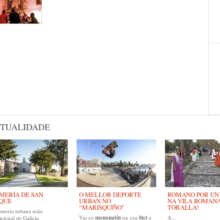
TUALIDADE
MERÍA DE SAN
O MELLOR DEPORTE
ROMANO POR UN D
QUE
URBAN NO
NA VILA ROMAN
“MARISQUIÑO”
TORALLA!
omería urbana máis
Vas co
monopatín
ou coa
bici
a
A...
icional de Galicia