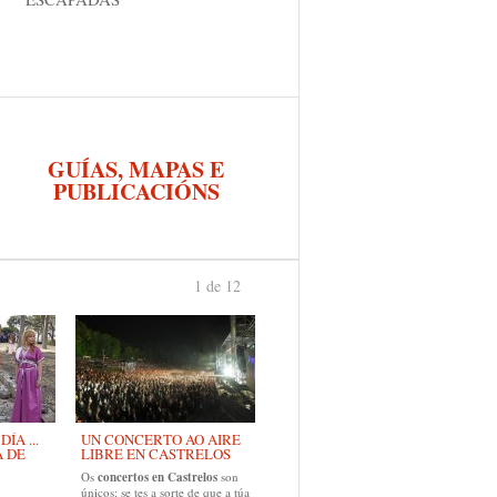
GUÍAS, MAPAS E
PUBLICACIÓNS
1 de 12
›
ÍA ...
UN CONCERTO AO AIRE
A DE
LIBRE EN CASTRELOS
Os
concertos en Castrelos
son
únicos: se tes a sorte de que a túa