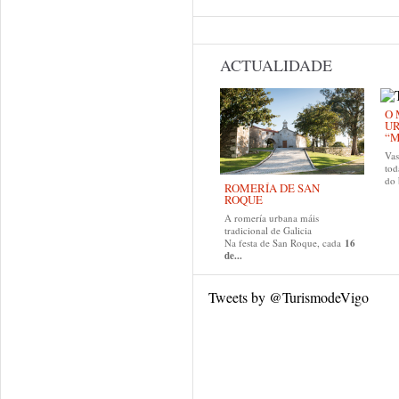
ACTUALIDADE
O 
U
“M
Va
tod
do
ROMERÍA DE SAN
ROQUE
A romería urbana máis
tradicional de Galicia
Na festa de San Roque, cada
16
de...
Tweets by @TurismodeVigo