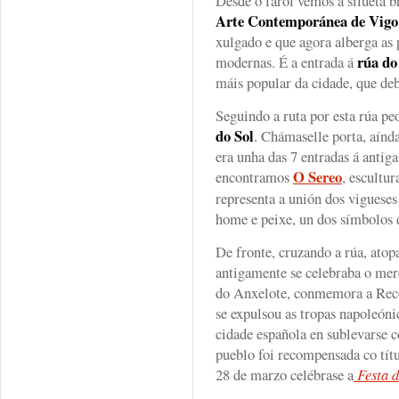
Desde o farol vemos a silueta 
Arte Contemporánea de Vigo
xulgado e que agora alberga as 
rúa do
modernas. É a entrada á
máis popular da cidade, que de
Seguindo a ruta por esta rúa pe
do Sol
. Chámaselle porta, aínd
era unha das 7 entradas á antig
O Sereo
encontramos
, escultu
representa a unión dos vigueses
home e peixe, un dos símbolos 
De fronte, cruzando a rúa, ato
antigamente se celebraba o mer
do Anxelote, conmemora a Reco
se expulsou as tropas napoleóni
cidade española en sublevarse c
pueblo foi recompensada co títu
28 de marzo celébrase a
Festa 