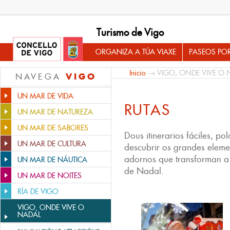
Turismo de Vigo
ORGANIZA A TÚA VIAXE
PASEOS PO
Inicio
→
VIGO, ONDE VIVE O 
VIGO
NAVEGA
UN MAR DE VIDA
RUTAS
UN MAR DE NATUREZA
UN MAR DE SABORES
Dous itinerarios fáciles, po
UN MAR DE CULTURA
descubrir os grandes eleme
adornos que transforman a 
UN MAR DE NÁUTICA
de Nadal.
UN MAR DE NOITES
RÍA DE VIGO
VIGO, ONDE VIVE O
NADAL