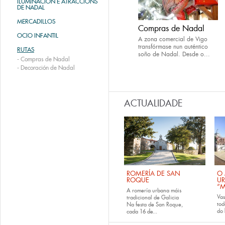
ILUMINACIÓN E ATRACCIÓNS
DE NADAL
MERCADILLOS
Compras de Nadal
OCIO INFANTIL
A zona comercial de Vigo
transfórmase nun auténtico
RUTAS
soño de Nadal. Desde o...
-
Compras de Nadal
-
Decoración de Nadal
ACTUALIDADE
ROMERÍA DE SAN
O 
ROQUE
U
“M
A romería urbana máis
Va
tradicional de Galicia
tod
Na festa de San Roque,
do
cada
16 de...