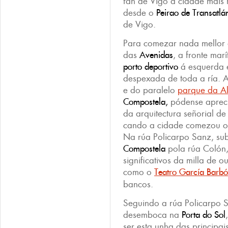
fan de Vigo a cidade máis
desde o
Peirao de Transatlá
de Vigo.
Para comezar nada mellor 
das
Avenidas
, a fronte mar
porto deportivo
á esquerda 
despexada de toda a ría. 
e do paralelo
parque da A
Compostela,
pódense apreci
da arquitectura señorial de
cando a cidade comezou o
Na rúa Policarpo Sanz, su
Compostela
pola rúa Colón, 
significativos da milla de o
como o
Teatro García Barb
bancos.
Seguindo a rúa Policarpo S
desemboca na
Porta do Sol
ser esta unha das principai