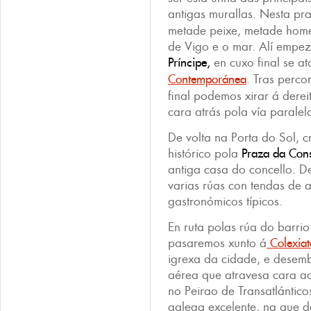
antigas murallas. Nesta pr
metade peixe, metade home
de Vigo e o mar. Alí empez
Príncipe,
en cuxo final se a
Contemporánea
. Tras perco
final podemos xirar á derei
cara atrás pola vía paralel
De volta na Porta do Sol, 
histórico pola
Praza da Cons
antiga casa do concello. D
varias rúas con tendas de 
gastronómicos típicos.
En ruta polas rúa do barrio
pasaremos xunto á
Colexia
igrexa da cidade, e dese
aérea que atravesa cara 
no Peirao de Transatlántic
galega excelente, na que d