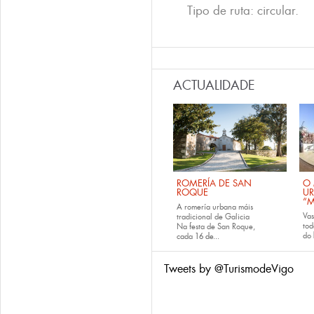
Tipo de ruta: circular.
ACTUALIDADE
ROMERÍA DE SAN
O 
ROQUE
U
“M
A romería urbana máis
Va
tradicional de Galicia
tod
Na festa de San Roque,
do
cada
16 de...
Tweets by @TurismodeVigo