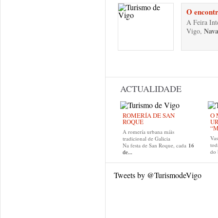
O encontr
A Feira In
Naval
Vigo,
Páxinas
ACTUALIDADE
ROMERÍA DE SAN
O 
ROQUE
U
“M
A romería urbana máis
Va
tradicional de Galicia
tod
Na festa de San Roque, cada
16
do
de...
Tweets by @TurismodeVigo