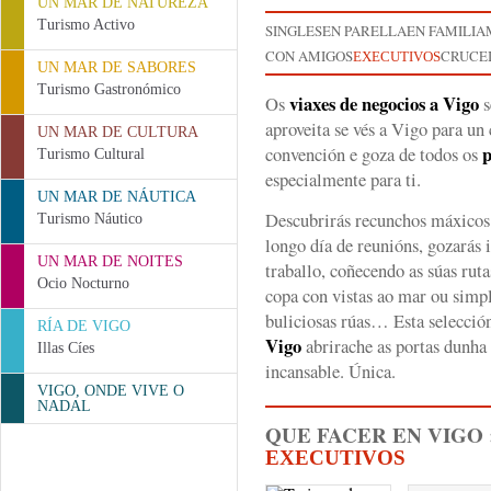
UN MAR DE NATUREZA
Turismo Activo
SINGLES
EN PARELLA
EN FAMILIA
CON AMIGOS
CRUCEI
EXECUTIVOS
UN MAR DE SABORES
Turismo Gastronómico
viaxes de negocios a Vigo
Os
s
aproveita se vés a Vigo para un
UN MAR DE CULTURA
p
convención e goza de todos os
Turismo Cultural
especialmente para ti.
UN MAR DE NÁUTICA
Descubrirás recunchos máxicos 
Turismo Náutico
longo día de reunións, gozarás i
UN MAR DE NOITES
traballo, coñecendo as súas rut
Ocio Nocturno
copa con vistas ao mar ou simp
buliciosas rúas… Esta selecció
RÍA DE VIGO
Vigo
abrirache as portas dunha 
Illas Cíes
incansable. Única.
VIGO, ONDE VIVE O
NADAL
QUE FACER EN VIGO 
EXECUTIVOS