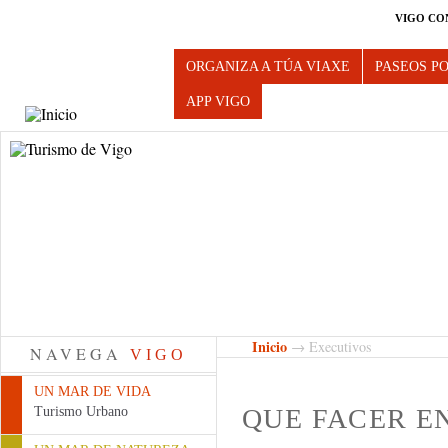
VIGO CO
Turismo de Vigo
ORGANIZA A TÚA VIAXE
PASEOS P
APP VIGO
Inicio
→ Executivos
NAVEGA
VIGO
UN MAR DE VIDA
QUE FACER E
Turismo Urbano