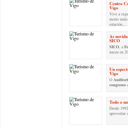
Centro Co
Vigo
Vive a expe
moito máis
estación...
As novida
SICO
SICO
Fe
, a
naceu en 20
Un espect
Vigo
Auditor
O
congresos
d
Todo o m
Desde 1992
aproveitar 