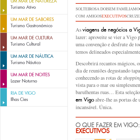
UM MAR DE NATUREZA
Turismo Ativo
SOLTEIROS
A DOIS
EM FAMÍLIA
MO
COM AMIGOS
CRUZE
EXECUTIVOS
UM MAR DE SABORES
Turismo Gastronómico
As
viagens de negócios a Vi
lazer: aproveite se vier a Vigo
UM MAR DE CULTURA
uma convenção e desfrute de to
Turismo Cultural
temos delineados especialmente 
UM MAR DE NÁUTICA
Turismo Náutico
Descobrirá recantos mágicos, o
dia de reuniões degustando tapa
UM MAR DE NOITES
conhecendo as rotas de
shoppin
Lazer Noturno
vista para o mar ou simplesment
barulhentas ruas… Esta seleçã
RIA DE VIGO
abre-lhe as portas de 
em Vigo
Ilhas Cíes
incansável. Única.
O QUE FAZER EM VIGO
EXECUTIVOS