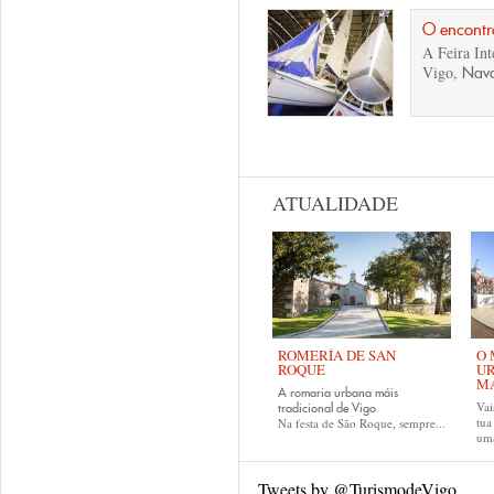
O encontr
A Feira In
Vigo,
Nava
Páginas
ATUALIDADE
ROMERÍA DE SAN
O 
ROQUE
UR
MA
A romaria urbana máis
Vai
tradicional de Vigo
tu
Na festa de São Roque, sempre...
uma
Tweets by @TurismodeVigo