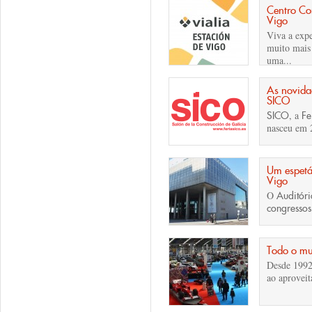
Centro Com
Vigo
Viva a expe
muito mais
uma...
As novidad
SICO
, a
SICO
Fe
nasceu em 
Um espetá
Vigo
O
Auditór
congressos
Todo o mu
Desde 1992
ao aproveit