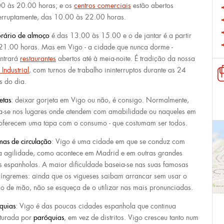
0 às 20.00 horas; e os
centros comerciais
estão abertos
terruptamente, das 10.00 às 22.00 horas.
orário de almoço
é das 13.00 às 15.00 e o de jantar é a partir
21.00 horas. Mas em Vigo - a cidade que nunca dorme -
ntrará
restaurantes
abertos até à meia-noite. É tradição da nossa
Industrial
, com turnos de trabalho ininterruptos durante as 24
s do dia.
etas
: deixar gorjeta em Vigo ou não, é consigo. Normalmente,
a-se nos lugares onde atendem com amabilidade ou naqueles em
oferecem uma tapa com o consumo - que costumam ser todos.
as de circulação
: Vigo é uma cidade em que se conduz com
a agilidade, como acontece em Madrid e em outras grandes
s espanholas. A maior dificuldade baseia-se nas suas famosas
 íngremes: ainda que os vigueses saibam arrancar sem usar o
ão de mão, não se esqueça de o utilizar nas mais pronunciadas.
quias
: Vigo é das poucas cidades espanhola que continua
uturada por
paróquias
, em vez de distritos. Vigo cresceu tanto num