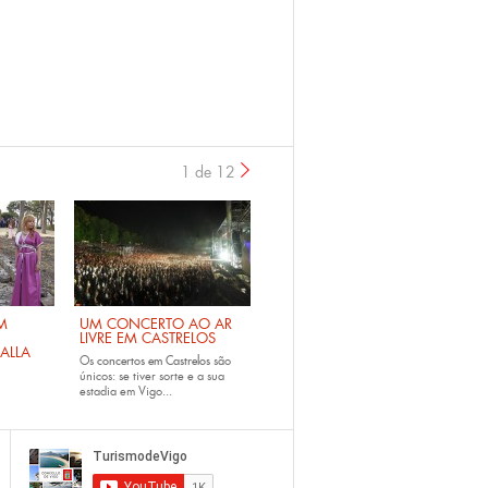
1 de 12
›
M
UM CONCERTO AO AR
LIVRE EM CASTRELOS
ALLA
Os
concertos em Castrelos
são
únicos: se tiver sorte e a sua
estadia em Vigo...