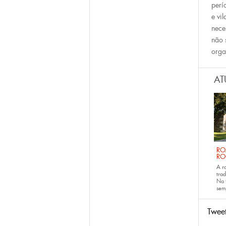
perí
e vi
nece
não 
orga
AT
RO
RO
A r
trad
Na 
sem
Twee