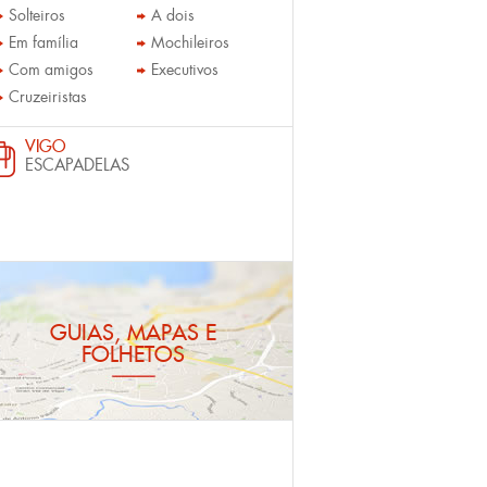
Solteiros
A dois
Em família
Mochileiros
Com amigos
Executivos
Cruzeiristas
VIGO
ESCAPADELAS
GUIAS, MAPAS E
FOLHETOS