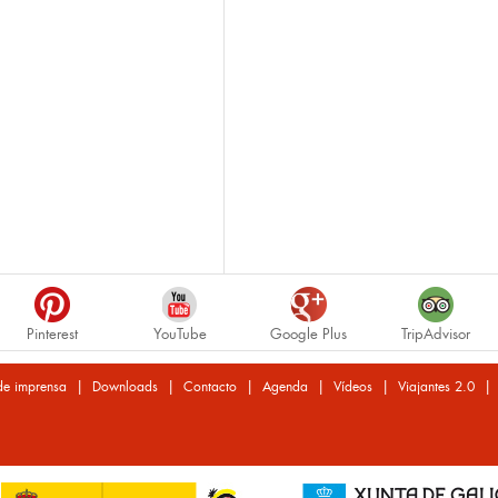
Pinterest
YouTube
Google Plus
TripAdvisor
|
|
|
|
|
de imprensa
Downloads
Contacto
Agenda
Vídeos
Viajantes 2.0