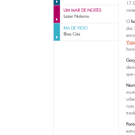
17.0
UM MAR DE NOITES
inin
Lazer Noturno
O
h
RIA DE VIGO
das 
Ilhas Cíes
enco
Vigo 
hora
Gorj
deix
que 
Norm
muit
urbe
ruas
trav
Paró
estr