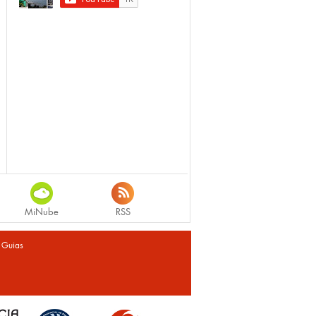
MiNube
RSS
|
Guias