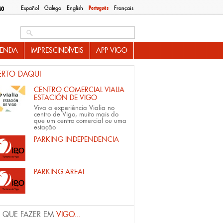
Español
Galego
English
Português
Français
MO
Search this site
ENDA
IMPRESCINDÍVEIS
APP VIGO
ERTO DAQUI
CENTRO COMERCIAL VIALIA
ESTACIÓN DE VIGO
Viva a experiência Vialia no
centro de Vigo, muito mais do
que um centro comercial ou uma
estação
PARKING INDEPENDENCIA
PARKING AREAL
 QUE FAZER EM
VIGO...