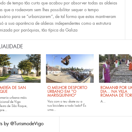
odo de tempo tão curto que acabou por absorver todas as aldeias
las que a rodeavam sem lhes possibilitar sequer o tempo
ssário para se “urbanizarem”, de tal forma que estas mantiveram
só a sua aparência de aldeias independentes como a estrutura
nizada por paróquias, tão típica da Galiza
UALIDADE
MERÍA DE SAN
O MELHOR DESPORTO
ROMAN@ POR U
QUE
URBANO EM “O
DIA... NA VILLA
MARISQUINHO”
ROMANA DE TOR
omaria urbana máis
Vais com o teu
skate
ou a
A...
icional de Vigo
tua
bicicleta
a todo lado? És
festa de São Roque,
uma...
pre...
ts by @TurismodeVigo