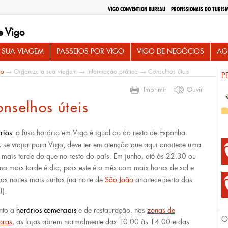
VIGO CONVENTION BUREAU
PROFISSIONAIS DO TURIS
e Vigo
 SUA VIAGEM
PASSEIOS POR VIGO
VIGO DE NEGÓCIOS
AG
io
→
Organize a sua viagem
→
Informaçâo prática
→ Conselhos úteis
P
Imprimir
Ouvir
nselhos úteis
rios
: o fuso horário em Vigo é igual ao do resto de Espanha.
 se viajar para Vigo
,
deve ter em atenção que aqui anoitece uma
 mais tarde do que no resto do país. Em junho, até às 22.30 ou
o mais tarde é dia, pois este é o mês com mais horas de sol e
as noites mais curtas (na noite de
São João
anoitece perto das
!).
nto a
horários comerciais
e de restauração, nas
zonas de
O
pras
, as lojas abrem normalmente das 10.00 às 14.00 e das