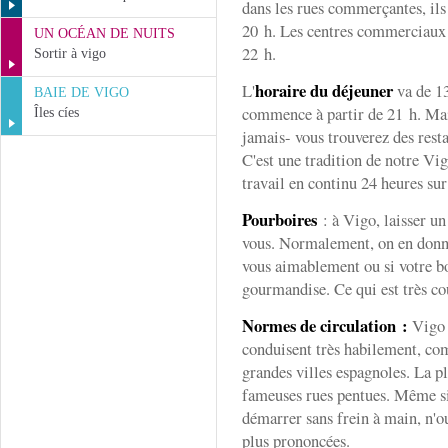
dans les rues commerçantes, ils
20 h. Les centres commerciaux 
UN OCÉAN DE NUITS
22 h.
Sortir à vigo
horaire du déjeuner
L'
va de 13
BAIE DE VIGO
commence à partir de 21 h. Mais
Îles cíes
jamais- vous trouverez des resta
C'est une tradition de notre Vig
travail en continu 24 heures sur
Pourboires
: à Vigo, laisser un
vous. Normalement, on en donne
vous aimablement ou si votre b
gourmandise. Ce qui est très co
Normes de circulation :
Vigo e
conduisent très habilement, co
grandes villes espagnoles. La pl
fameuses rues pentues. Même si 
démarrer sans frein à main, n'ou
plus prononcées.