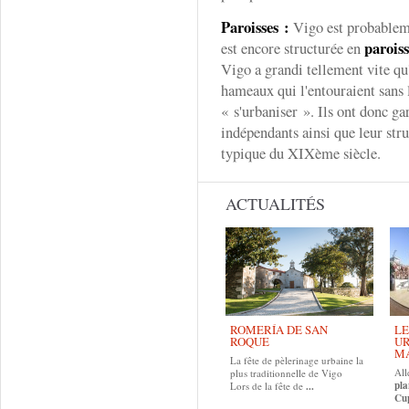
Paroisses :
Vigo est probableme
paroiss
est encore structurée en
Vigo a grandi tellement vite qu'
hameaux qui l'entouraient sans 
« s'urbaniser ». Ils ont donc g
indépendants ainsi que leur stru
typique du XIXème siècle.
ACTUALITÉS
ROMERÍA DE SAN
LE
ROQUE
UR
MA
La fête de pèlerinage urbaine la
All
plus traditionnelle de Vigo
pla
Lors de la fête de
...
Cup