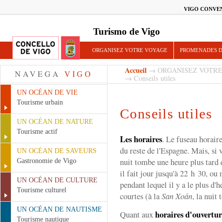
VIGO CONVE
Turismo de Vigo
ORGANISEZ VOTRE VOYAGE
PROMENADES D
Accueil
→
ORGANISEZ VOTRE
NAVEGA
VIGO
→ Conseils utiles
UN OCÉAN DE VIE
Tourisme urbain
Conseils utiles
UN OCÉAN DE NATURE
Tourisme actif
Les horaires
. Le fuseau horair
du reste de l'Espagne. Mais, si 
UN OCÉAN DE SAVEURS
nuit tombe une heure plus tard q
Gastronomie de Vigo
il fait jour jusqu'à 22 h 30, ou
UN OCÉAN DE CULTURE
pendant lequel il y a le plus d'he
Tourisme culturel
courtes (à la
San Xoán
, la nuit
UN OCÉAN DE NAUTISME
horaires d'ouvertu
Quant aux
Tourisme nautique