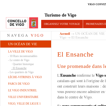
VIGO CONVE
Turismo de Vigo
ORGANISEZ VOTRE VOYAGE
PROMENADES D
Accueil
→
UN OCÉAN DE VIE
NAVEGA
VIGO
Vigo
→ El Ensanche
UN OCÉAN DE VIE
LA VILLE DE VIGO
El Ensanche
-
10 Rues incontournables
-
Le centre de Vigo
·
Quartier historique
Une promenade dans le
·
El Ensanche
-
Les quartiers de Vigo
Ensanche
Vigo s
L'
renferme le
LÈCHE-VITRINES À VIGO
catalans qui sont à l'origine de
PARCS DE VIGO
ont construit leurs maisons : 
LE VIGO INDUSTRIEL
vous pouvez encore admirer en
dans le centre de Vigo.
VILLE UNIVERSITAIRE
VIGO, VILLE DE LIGUE 1
zone commerçante et cultu
Sa