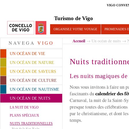
VIGO CONVE
Turismo de Vigo
ORGANISEZ VOTRE VOYAGE
PROMENADES D
Accueil
→
Un océan de nuits
→ Nu
NAVEGA
VIGO
UN OCÉAN DE VIE
Nuits traditionn
UN OCÉAN DE NATURE
UN OCÉAN DE SAVEURS
Les nuits magiques de
UN OCÉAN DE CULTURE
Nous vous invitons à faire un p
UN OCÉAN DE NAUTISME
calendrier des f
fascinants du
UN OCÉAN DE NUITS
Carnaval, la nuit de la Saint-Sy
presque toutes des célébrations 
LA NUIT DE VIGO
par le christianisme, et dont le
PLANS SPÉCIAUX
temps.
NUITS TRADITIONNELLES