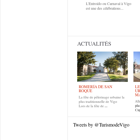
L'Entroido ou Carnaval à Vigo
est une des célébrations...
ACTUALITÉS
ROMERÍA DE SAN
LE
ROQUE
UR
MA
La fête de pèlerinage urbaine la
All
plus traditionnelle de Vigo
pla
Lors de la fête de
...
Cup
Tweets by @TurismodeVigo