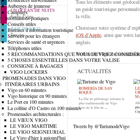
Tous les éléments sont géolocali
Auberges de jeunesse
un guide touristique personnal
UN OCÉAN DE NUITS
Campings
la ville.
Sortir à vigo
Informations pratiques
Conseils utiles
Choisissez votre système d’expl
BAIE DE VIGO
Bureaux d'information touristique
iOS d’Apple
, ainsi que votre l
Services pour les étrangers
Îles cíes
anglais.
Services de santé et urgences
Téléphones utiles
Profitez de Vigo instantanémen
5 RECOMMANDATIONS QUE VOUS DEVRIEZ CONSIDÉRE
5 CHOSES ESSENTIELLES DANS VOTRE VALISE
CONSIGNE À BAGAGES
ACTUALITÉS
VIGO LOCKERS
PROMENADES DANS VIGO
ITINÉRAIRES URBAINS
ROMERÍA DE SAN
LE
Vigo en 60 minutes
ROQUE
UR
Vigo historique en 90 minutes
MA
La fête de pèlerinage urbaine la
Le Port en 100 minutes
All
plus traditionnelle de Vigo
La colline d'O Castro en 100 minutes
pla
Lors de la fête de
...
Cup
Promenades architecturales :
LE VIEUX VIGO
LE VIGO MARITIME
Tweets by @TurismodeVigo
LE VIGO SEIGNEURIAL
Le Vigo d'hier à aujourd'hui