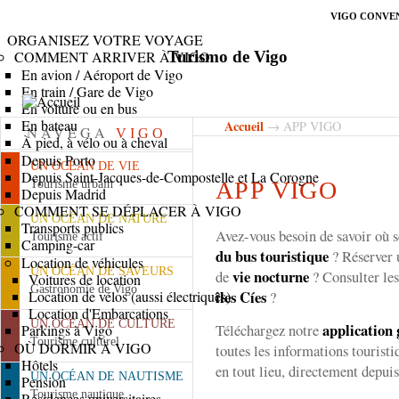
VIGO CONVE
ORGANISEZ VOTRE VOYAGE
Turismo de Vigo
COMMENT ARRIVER À VIGO
En avion / Aéroport de Vigo
En train / Gare de Vigo
En voiture ou en bus
En bateau
Accueil
→ APP VIGO
NAVEGA
VIGO
À pied, à vélo ou à cheval
Depuis Porto
UN OCÉAN DE VIE
Depuis Saint-Jacques-de-Compostelle et La Corogne
APP VIGO
Tourisme urbain
Depuis Madrid
COMMENT SE DÉPLACER À VIGO
UN OCÉAN DE NATURE
Transports publics
Avez-vous besoin de savoir où 
Tourisme actif
Camping-car
du bus touristique
? Réserver
Location de véhicules
UN OCÉAN DE SAVEURS
vie nocturne
de
? Consulter le
Voitures de location
Gastronomie de Vigo
îles Cíes
Location de vélos (aussi électriques)
?
Location d'Embarcations
UN OCÉAN DE CULTURE
application 
Téléchargez notre
Parkings à Vigo
Tourisme culturel
OÙ DORMIR À VIGO
toutes les informations touristi
Hôtels
en tout lieu, directement depuis
UN OCÉAN DE NAUTISME
Pension
Tourisme nautique
Résidences universitaires