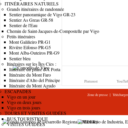
ITINÉRAIRES NATURELS
Grands itinéraires de randonnée
Sentier panoramique de Vigo GR-23
Sentier As Greas GR-58
Sentier de l'Eau
Chemin de Saint-Jacques-de-Compostelle par Vigo
Petits itinéraires
Mont Galiñeiro PR-G1
Rivière Eifonso PR-G5
Mont Alba-Outeiros PR-G9
Sentier bleu
Itinéraires sur les Îles Cíes :
Itinéraire du phare d'A Porta
Itinéraire du Mont Faro
Itinéraire d'Alto del Príncipe
Pinterest
YouTu
Itinéraire du Mont Agudo
ESCAPADES
|
Zone de presse
Télécharge
Vigo en un jour
Vigo en deux jours
Vigo en trois jours
TOURS ET VISITES GUIDÉES
BUS TOURISTIQUE
VISITES GUIDÉES