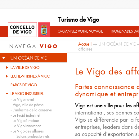
Turismo de Vigo
ORGANISEZ VOTRE VOYAGE
PROMENADES DA
Accueil
→
UN OCÉAN DE VIE
VIGO
NAVEGA
affaires
UN OCÉAN DE VIE
LA VILLE DE VIGO
Le Vigo des aff
LÈCHE-VITRINES À VIGO
PARCS DE VIGO
Faites connaissance d
dynamique et entrep
LE VIGO INDUSTRIEL
-
Le Vigo naval
Vigo est une ville pour les af
-
Vigo, ville de pêche
-
L'industrie de la conserve
international, ses bonnes co
-
Le Froid industriel
Vigo se différencie par la f
-
Le Vigo à moteur
-
Le Vigo Innovation
entreprises, leaders dans d
-
Le Vigo des affaires
sa capacité d'exportation 
·
Salons professionnels