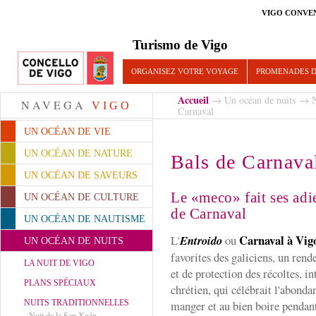
VIGO CONVE
Turismo de Vigo
ORGANISEZ VOTRE VOYAGE
PROMENADES D
Accueil
→
Un océan de nuits
→
N
NAVEGA
VIGO
Carnaval
UN OCÉAN DE VIE
UN OCÉAN DE NATURE
Bals de Carnava
UN OCÉAN DE SAVEURS
Le «meco» fait ses adi
UN OCÉAN DE CULTURE
de Carnaval
UN OCÉAN DE NAUTISME
Carnaval à Vig
L'
Entroido
ou
UN OCÉAN DE NUITS
favorites des galiciens, un rende
LA NUIT DE VIGO
et de protection des récoltes, i
PLANS SPÉCIAUX
chrétien, qui célébrait l'abonda
NUITS TRADITIONNELLES
manger et au bien boire pendant