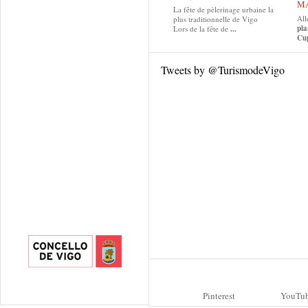
MA
La fête de pèlerinage urbaine la
All
plus traditionnelle de Vigo
pla
Lors de la fête de
...
Cup
Tweets by @TurismodeVigo
Pinterest
YouTu