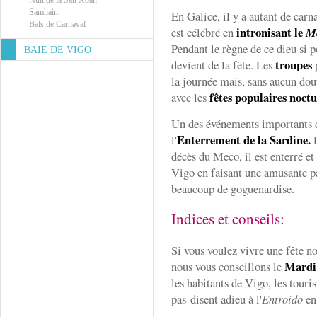
-
Nuit de la San Xoán
-
Samhain
En Galice, il y a autant de carn
-
Bals de Carnaval
intronisant le
est célébré en
M
Pendant le règne de ce dieu si pe
BAIE DE VIGO
troupes
devient de la fête. Les
p
la journée mais, sans aucun dout
fêtes populaires noctu
avec les
Un des événements importants
Enterrement de la Sardine.
l'
L
décès du Meco, il est enterré et
Vigo en faisant une amusante pa
beaucoup de goguenardise.
Indices et conseils:
Si vous voulez vivre une fête n
Mardi
nous vous conseillons le
les habitants de Vigo, les touris
pas-disent adieu à l'
Entroido
en