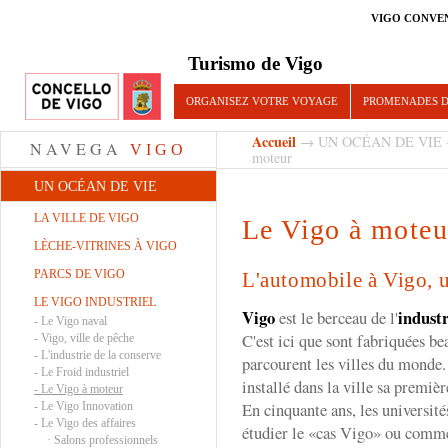
VIGO CONVE
Turismo de Vigo
ORGANISEZ VOTRE VOYAGE
PROMENADES D
Accueil
→
UN OCÉAN DE VIE
NAVEGA
VIGO
moteur
UN OCÉAN DE VIE
LA VILLE DE VIGO
Le Vigo à moteu
LÈCHE-VITRINES À VIGO
PARCS DE VIGO
L'automobile à Vigo, u
LE VIGO INDUSTRIEL
Vigo
industr
est le berceau de l'
-
Le Vigo naval
C'est ici que sont fabriquées be
-
Vigo, ville de pêche
-
L'industrie de la conserve
parcourent les villes du monde
-
Le Froid industriel
installé dans la ville sa premièr
-
Le Vigo à moteur
En cinquante ans, les universit
-
Le Vigo Innovation
-
Le Vigo des affaires
étudier le «cas Vigo» ou comme
·
Salons professionnels