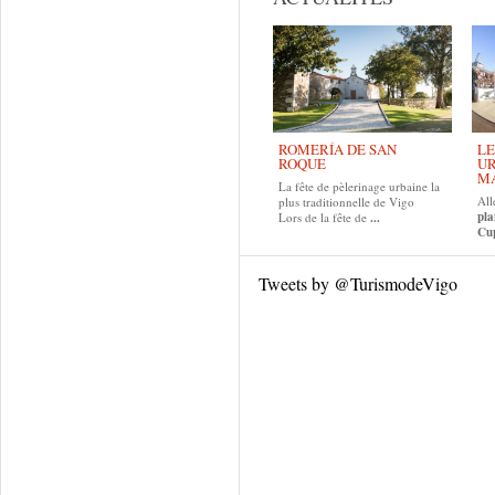
ROMERÍA DE SAN
LE
ROQUE
UR
MA
La fête de pèlerinage urbaine la
All
plus traditionnelle de Vigo
pla
Lors de la fête de
...
Cup
Tweets by @TurismodeVigo