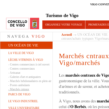
VIGO CONVE
Turismo de Vigo
ORGANISEZ VOTRE VOYAGE
PROMENADES D
Accueil
→
UN OCÉAN DE VIE
NAVEGA
VIGO
cntraux/achats typiques Vigo/mar
UN OCÉAN DE VIE
LA VILLE DE VIGO
Marchés cntraux
LÈCHE-VITRINES À VIGO
Vigo/marchés
-
Centres commerciaux à ciel ouvert
-
Centres commerciaux
-
Artisanat
marchés centraux de Vig
Les
-
Galeries d'art et antiquaires
gastronomique de la ville. Vou
-
Marchés hebdomadaires en plein air
-
Postes ambulants
d'arômes et de saveur, et acheter
-
Marchés cntraux
traditionnels.
PARCS DE VIGO
marché
À Vigo, nous avons des
LE VIGO INDUSTRIEL
O Berbés
celui d'
, où les poisso
VILLE UNIVERSITAIRE