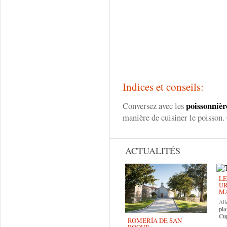
Indices et conseils:
poissonnièr
Conversez avec les
manière de cuisiner le poisson. 
ACTUALITÉS
LE
UR
MA
All
pla
Cup
ROMERÍA DE SAN