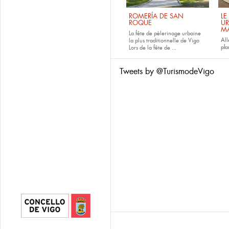
ROMERÍA DE SAN
LE
ROQUE
UR
M
La fête de pèlerinage urbaine
All
la plus traditionnelle de Vigo
pla
Lors de la fête de
...
Tweets by @TurismodeVigo