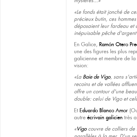
mystères...»
«Le fonds était jonché de ce
précieux butin, ces hommes
déposaient leur fardeau et a
inépuisable pêche d'argent 
En Galice,
Ramón Otero Pre
une des figures les plus rep
galicienne et membre de l
vision:
«La
Baie de Vigo
, sans s'art
recoins et de vallées afflu
offre un contour d'une beau
double: celui de Vigo et ce
Et
Eduardo Blanco Amor
(Ou
autre
écrivain galicien
très a
«
Vigo
couvre de colliers de
parallèles à la mer. D'un se