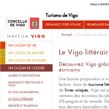
VIGO CONVE
Turismo de Vigo
ORGANISEZ VOTRE VOYAGE
PROMENADES DA
Accueil
→
Un océan de culture
→
VIGO
NAVEGA
UN OCÉAN DE VIE
Le Vigo littérai
UN OCÉAN DE NATURE
UN OCÉAN DE SAVEURS
Découvrez Vigo grâce
UN OCÉAN DE CULTURE
écrivains
MUSÉES ET EXPOSITIONS
Une bonne proposition si v
MUSIQUE ET SPECTACLES À
lecture: faire du
tourisme lit
VIGO
de
livres uniques
, Vigo est 
LE VIGO MONUMENTAL
certains des écrivains les p
LE VIGO LITTÉRAIRE
d'Espagne et du monde. De
IDENTITÉ ET TRADITION
aux derniers best-sellers de