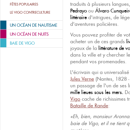
traduits à plusieurs langue
FÊTES POPULAIRES
Pedrayo
ou
Álvaro Cunqueir
LE VIGO CONTRECULTURE
littéraire
d'intrigues, de lég
d'aventures policières.
UN OCÉAN DE NAUTISME
UN OCÉAN DE NUITS
Vous pouvez profiter de vot
acheter un de ces grands
l
BAIE DE VIGO
joyaux de la
littérature de 
dans la ville et y chercher le
pendant vos promenades.
L'écrivain qui a universalisé
Jules Verne
(Nantes, 1828 - 
un passage de l'un de ses li
mille lieues sous les mers.
Da
Vigo
cache de richissimes t
Bataille de Rande
:
«Eh, bien, monsieur Aronna
baie de Vigo, et il ne tient 