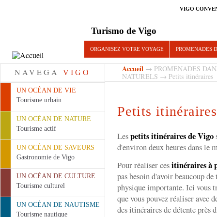
VIGO CONVE
Turismo de Vigo
ORGANISEZ VOTRE VOYAGE
PROMENADES D
Accueil
→
PROMENADES DAN
NAVEGA
VIGO
NATURELS
→ Petits itinéraires
UN OCÉAN DE VIE
Tourisme urbain
Petits itinéraire
UN OCÉAN DE NATURE
Tourisme actif
petits itinéraires de Vigo
Les
s
d'environ deux heures dans le mi
UN OCÉAN DE SAVEURS
Gastronomie de Vigo
itinéraires à
Pour réaliser ces
pas besoin d'avoir beaucoup de 
UN OCÉAN DE CULTURE
physique importante. Ici vous 
Tourisme culturel
que vous pouvez réaliser avec d
UN OCÉAN DE NAUTISME
des itinéraires de détente près d
Tourisme nautique