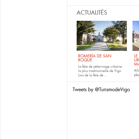
ACTUALITÉS
ROMERÍA DE SAN
LE
ROQUE
UR
M
La fête de pèlerinage urbaine
All
la plus traditionnelle de Vigo
pla
Lors de la fête de
...
Tweets by @TurismodeVigo