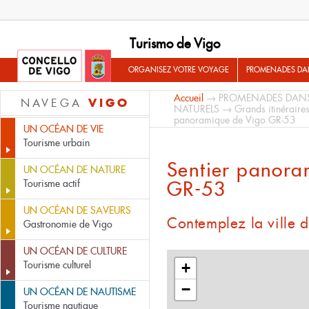
Turismo de Vigo
ORGANISEZ VOTRE VOYAGE
PROMENADES DA
Accueil
→
PROMENADES DAN
VIGO
NAVEGA
NATURELS
→
Grands itinéraire
panoramique de Vigo GR-53
UN OCÉAN DE VIE
Tourisme urbain
Sentier panora
UN OCÉAN DE NATURE
GR-53
Tourisme actif
UN OCÉAN DE SAVEURS
Contemplez la ville 
Gastronomie de Vigo
UN OCÉAN DE CULTURE
Tourisme culturel
+
−
UN OCÉAN DE NAUTISME
Tourisme nautique