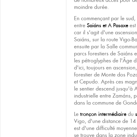
de nombreux accès pour dé
moindre durée.
En commençant par le sud, 
entre
Saiáns et A Pasaxe
est
car il s'agit d'une ascensio
Saiáns, sur la route Vigo-
ensuite par la Salle commu
parcs forestiers de Saiáns 
les pétroglyphes de l'Âge 
d'ici, toujours en ascension,
forestier de Monte dos Pozo
et Cepudo. Après ces magn
le sentier descend jusqu'à
industrielle entre Zamáns, p
dans la commune de Gond
Le
tronçon intermédiaire
du
Vigo, d'une distance de 14
est d'une difficulté moyenne
se trouve dans la zone indu