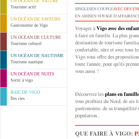
UN OCÉAN DE NATURE
Tourisme actif
SINGLES
EN COUPLE
AVEC DES EN
EN AMIS
EN VOYAGE D'AFFAIRES
C
UN OCÉAN DE SAVEURS
Gastronomie de Vigo
Vigo avec des enfan
Voyager à
à faire en famille. La plus gran
UN OCÉAN DE CULTURE
destination de tourisme familia
Tourisme culturel
confortable, sûre et avec tous le
Vigo vous offre des proposition
UN OCÉAN DE NAUTISME
Tourisme nautique
toute l'année, pour qu'ils prenn
vous aussi !
UN OCÉAN DE NUITS
Sortir à vigo
BAIE DE VIGO
plans en famill
Découvrez les
Îles cíes
vous profitiez du Nord, de ses l
gastronomie, de sa tranquillité e
population..
QUE FAIRE À VIGO:
P