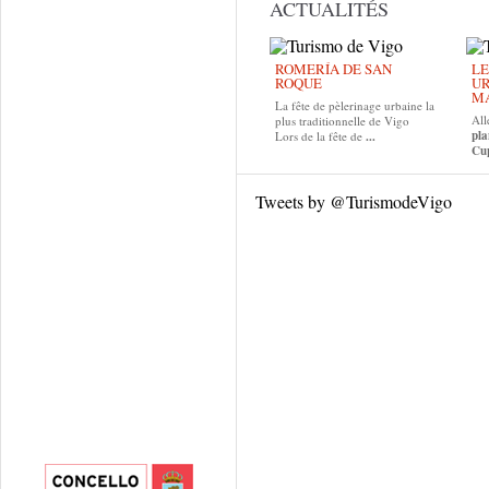
ACTUALITÉS
ROMERÍA DE SAN
LE
ROQUE
UR
MA
La fête de pèlerinage urbaine la
All
plus traditionnelle de Vigo
pla
Lors de la fête de
...
Cup
Tweets by @TurismodeVigo