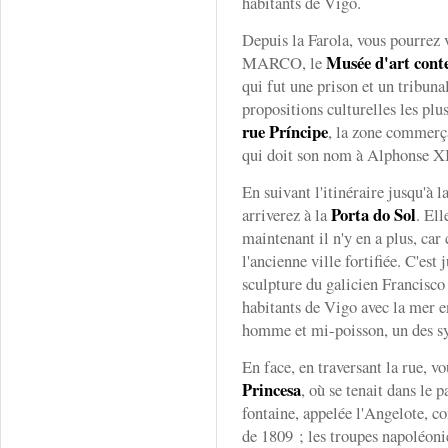
habitants de Vigo.
Depuis la Farola, vous pourrez v
Musée d'art cont
MARCO, le
qui fut une prison et un tribuna
propositions culturelles les plu
rue Príncipe
, la zone commerça
qui doit son nom à Alphonse XI
En suivant l'itinéraire jusqu'à l
Porta do Sol
arriverez à la
. Ell
maintenant il n'y en a plus, car 
l'ancienne ville fortifiée. C'est 
sculpture du galicien Francisco
habitants de Vigo avec la mer e
homme et mi-poisson, un des sy
En face, en traversant la rue, v
Princesa
, où se tenait dans le 
fontaine, appelée l'Angelote,
de 1809 ; les troupes napoléonie