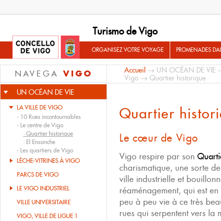
Turismo de Vigo
ORGANISEZ VOTRE VOYAGE
PROMENADES DA
Accueil
→
UN OCÉAN DE VIE
VIGO
NAVEGA
Vigo
→ Quartier historique
UN OCÉAN DE VIE
LA VILLE DE VIGO
Quartier histor
-
10 Rues incontournables
-
Le centre de Vigo
·
Quartier historique
Le cœur de Vigo
·
El Ensanche
-
Les quartiers de Vigo
Vigo respire par son
Quarti
LÈCHE-VITRINES À VIGO
charismatique, une sorte de 
PARCS DE VIGO
ville industrielle et bouill
LE VIGO INDUSTRIEL
réaménagement, qui est en 
peu à peu vie à ce très bea
VILLE UNIVERSITAIRE
rues qui serpentent vers la 
VIGO, VILLE DE LIGUE 1