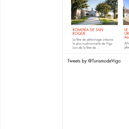
ROMERÍA DE SAN
LE
ROQUE
UR
M
La fête de pèlerinage urbaine
All
la plus traditionnelle de Vigo
pla
Lors de la fête de
...
Tweets by @TurismodeVigo