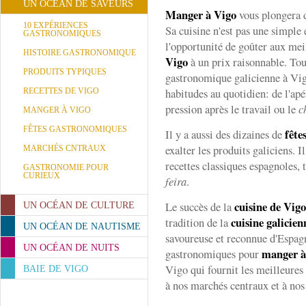
UN OCÉAN DE SAVEURS
Manger à Vigo
vous plongera d
10 EXPÉRIENCES
Sa cuisine n'est pas une simple
GASTRONOMIQUES
l'opportunité de goûter aux me
HISTOIRE GASTRONOMIQUE
Vigo
à un prix raisonnable. Tou
PRODUITS TYPIQUES
gastronomique galicienne à Vigo
habitudes au quotidien: de l'apér
RECETTES DE VIGO
pression après le travail ou le
c
MANGER À VIGO
FÊTES GASTRONOMIQUES
fête
Il y a aussi des dizaines de
exalter les produits galiciens. Il
MARCHÉS CNTRAUX
recettes classiques espagnoles, t
GASTRONOMIE POUR
CURIEUX
feira
.
cuisine de Vig
Le succès de la
UN OCÉAN DE CULTURE
cuisine galicien
tradition de la
UN OCÉAN DE NAUTISME
savoureuse et reconnue d'Espagn
UN OCÉAN DE NUITS
manger à
gastronomiques pour
Vigo qui fournit les meilleures
BAIE DE VIGO
à nos marchés centraux et à nos 