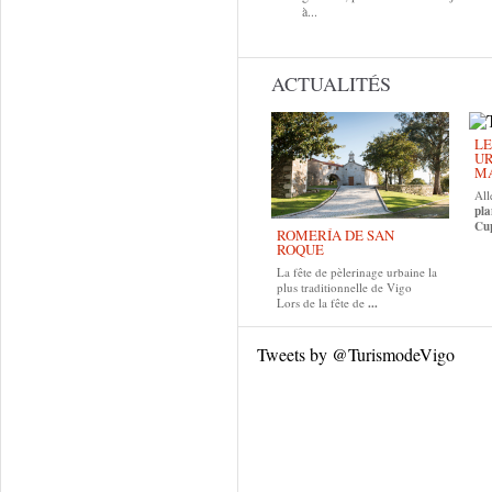
à...
ACTUALITÉS
LE
UR
MA
All
pla
Cup
ROMERÍA DE SAN
ROQUE
La fête de pèlerinage urbaine la
plus traditionnelle de Vigo
Lors de la fête de
...
Tweets by @TurismodeVigo