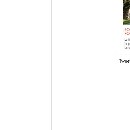
RO
RO
La 
la p
Lors
Twee