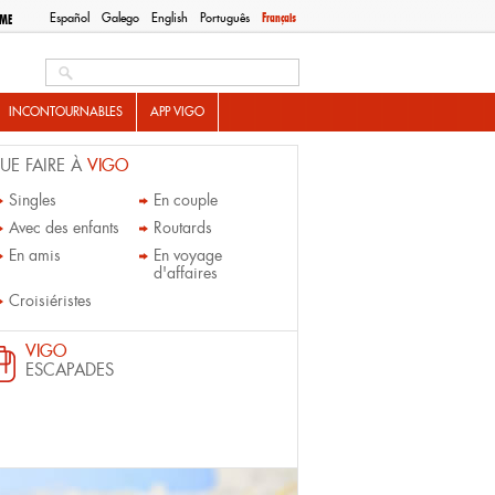
Español
Galego
English
Português
Français
SME
Search this site
INCONTOURNABLES
APP VIGO
UE FAIRE À
VIGO
Singles
En couple
Avec des enfants
Routards
En amis
En voyage
d'affaires
Croisiéristes
VIGO
ESCAPADES