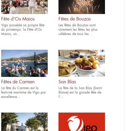
Fête d'Os Maios
Fêtes de Bouzas
Vigo possède sa propre fête
Les fêtes de Bouzas sont
du printemps: la Fête d'Os
sûrement les fêtes les plus
Maios, un...
célèbres de tous les...
Fêtes de Carmen
San Blas
La fête du Carmen est la
La fête de la San Blas (Saint
festivité maritime de Vigo par
Blaise) est la grande fête de
excellence...
l'...