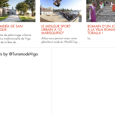
MERÍA DE SAN
LE MEILLEUR SPORT
ROMAIN D'UN JO
QUE
URBAIN À "O
À LA VILLA ROMA
MARISQUIÑO"
TORALLA !
fête de pèlerinage urbaine
Allez-vous partout avec votre
La...
lus traditionnelle de Vigo
planche à roule
du
World Cup...
 de la fête de
...
ts by @TurismodeVigo