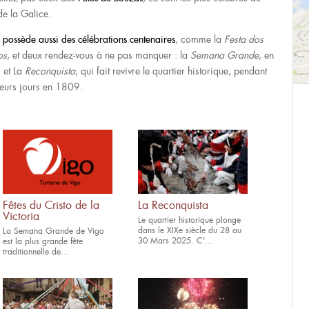
de la Galice.
 possède aussi des célébrations centenaires
, comme la
Festa dos
os
, et deux rendez-vous à ne pas manquer : la
Semana Grande
, en
, et La
Reconquista
, qui fait revivre le quartier historique, pendant
ieurs jours en 1809.
Fêtes du Cristo de la
La Reconquista
Victoria
Le quartier historique plonge
dans le XIXe siècle du 28 au
La Semana Grande de Vigo
30 Mars 2025. C'...
est la plus grande fête
traditionnelle de...