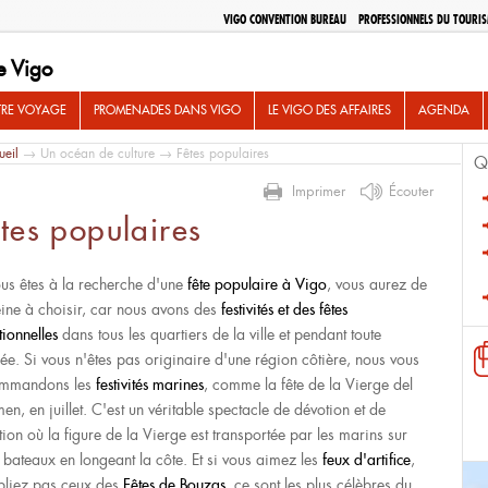
VIGO CONVENTION BUREAU
PROFESSIONNELS DU TOURI
e Vigo
TRE VOYAGE
PROMENADES DANS VIGO
LE VIGO DES AFFAIRES
AGENDA
ueil
→
Un océan de culture
→ Fêtes populaires
Q
Imprimer
Écouter
tes populaires
ous êtes à la recherche d'une
fête populaire à Vigo
, vous aurez de
eine à choisir, car nous avons des
festivités et des fêtes
tionnelles
dans tous les quartiers de la ville et pendant toute
née. Si vous n'êtes pas originaire d'une région côtière, nous vous
ommandons les
festivités marines
, comme la fête de la Vierge del
en, en juillet. C'est un véritable spectacle de dévotion et de
tion où la figure de la Vierge est transportée par les marins sur
s bateaux en longeant la côte. Et si vous aimez les
feux d'artifice
,
bliez pas ceux des
Fêtes de Bouzas
, ce sont les plus célèbres du