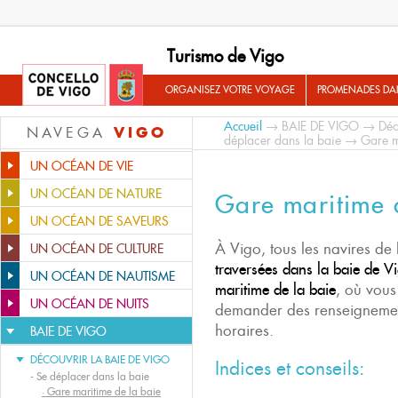
Turismo de Vigo
ORGANISEZ VOTRE VOYAGE
PROMENADES DA
Accueil
→
BAIE DE VIGO
→
Déc
VIGO
NAVEGA
déplacer dans la baie
→ Gare ma
UN OCÉAN DE VIE
UN OCÉAN DE NATURE
Gare maritime 
UN OCÉAN DE SAVEURS
À Vigo, tous les navires de 
UN OCÉAN DE CULTURE
traversées dans la baie de V
UN OCÉAN DE NAUTISME
maritime de la baie
, où vous
UN OCÉAN DE NUITS
demander des renseignements
horaires.
BAIE DE VIGO
DÉCOUVRIR LA BAIE DE VIGO
Indices et conseils:
-
Se déplacer dans la baie
·
Gare maritime de la baie