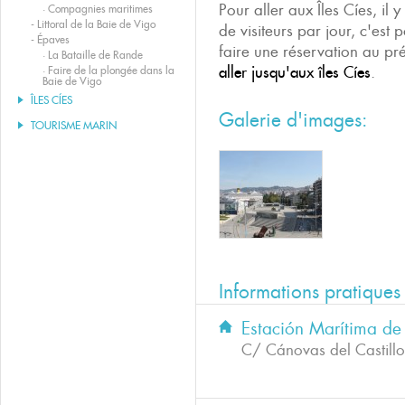
Pour aller aux Îles Cíes, il
·
Compagnies maritimes
-
Littoral de la Baie de Vigo
de visiteurs par jour, c'est 
-
Épaves
faire une réservation au pr
·
La Bataille de Rande
aller jusqu'aux îles Cíes
.
·
Faire de la plongée dans la
Baie de Vigo
ÎLES CÍES
Galerie d'images:
TOURISME MARIN
Informations pratiques
Estación Marítima de 
C/ Cánovas del Castillo