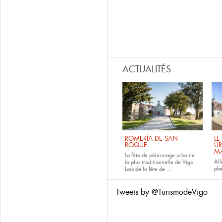
ACTUALITÉS
ROMERÍA DE SAN
LE
ROQUE
UR
M
La fête de pèlerinage urbaine
All
la plus traditionnelle de Vigo
pla
Lors de la fête de
...
Tweets by @TurismodeVigo