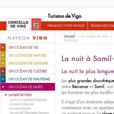
Turismo de Vigo
ORGANISEZ VOTRE VOYAGE
PROMENADES DA
Accueil
→
Un océan de nuits
→
VIGO
NAVEGA
Beiramar
UN OCÉAN DE VIE
UN OCÉAN DE NATURE
La nuit à Samil
UN OCÉAN DE SAVEURS
La nuit la plus longu
UN OCÉAN DE CULTURE
UN OCÉAN DE NAUTISME
Les
plus grandes discothèque
entre
Beiramar
et
Samil
, ont
UN OCÉAN DE NUITS
les horaires les plus tardifs d
LA NUIT DE VIGO
-
La nuit au quartier historique
Il s'agit d'un itinéraire adap
-
La nuit à Churruca
commence avec un spectacul
-
La nuit à Arenal
-
La nuit de l'Alameda-Montero
un endroit unique, la
plage 