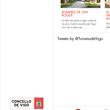
ROMERÍA DE SAN
LE
ROQUE
UR
M
La fête de pèlerinage urbaine
All
la plus traditionnelle de Vigo
pla
Lors de la fête de
...
Tweets by @TurismodeVigo