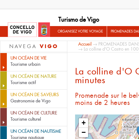
Turismo de Vigo
ORGANISEZ VOTRE VOYAGE
PROMENADES DA
Accueil
→
PROMENADES DAN
VIGO
NAVEGA
→ La colline d'O Castro en 100
UN OCÉAN DE VIE
Tourisme urbain
La colline d'O 
UN OCÉAN DE NATURE
minutes
Tourisme actif
Promenade sur le be
UN OCÉAN DE SAVEURS
Gastronomie de Vigo
moins de 2 heures
UN OCÉAN DE CULTURE
Tourisme culturel
+
UN OCÉAN DE NAUTISME
−
Tourisme nautique