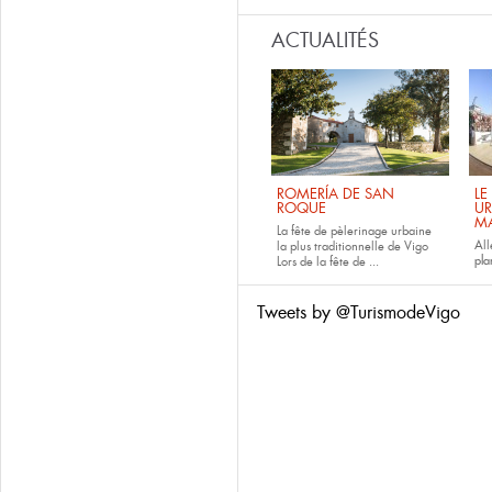
ACTUALITÉS
ROMERÍA DE SAN
LE
ROQUE
UR
M
La fête de pèlerinage urbaine
All
la plus traditionnelle de Vigo
pla
Lors de la fête de
...
Tweets by @TurismodeVigo