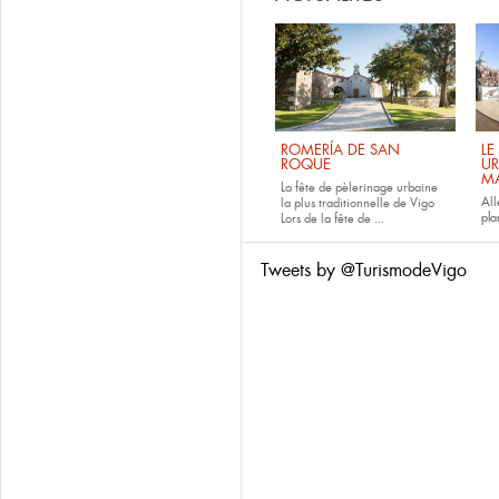
ROMERÍA DE SAN
LE
ROQUE
UR
M
La fête de pèlerinage urbaine
All
la plus traditionnelle de Vigo
pla
Lors de la fête de
...
Tweets by @TurismodeVigo