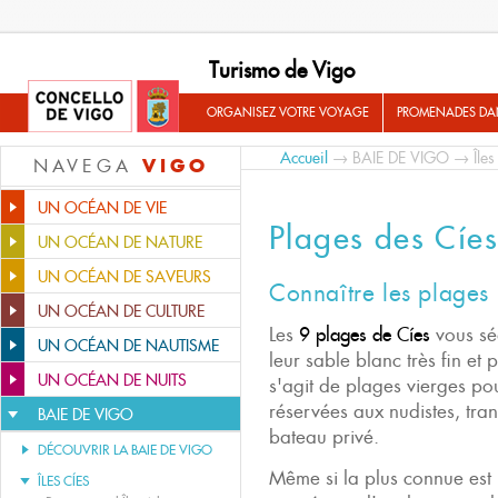
Turismo de Vigo
ORGANISEZ VOTRE VOYAGE
PROMENADES DA
Accueil
→
BAIE DE VIGO
→
Île
VIGO
NAVEGA
UN OCÉAN DE VIE
Plages des Cíes
UN OCÉAN DE NATURE
UN OCÉAN DE SAVEURS
Connaître les plages 
UN OCÉAN DE CULTURE
Les
9 plages de Cíes
vous séd
UN OCÉAN DE NAUTISME
leur sable blanc très fin et p
UN OCÉAN DE NUITS
s'agit de plages vierges po
réservées aux nudistes, tran
BAIE DE VIGO
bateau privé.
DÉCOUVRIR LA BAIE DE VIGO
Même si la plus connue est
ÎLES CÍES