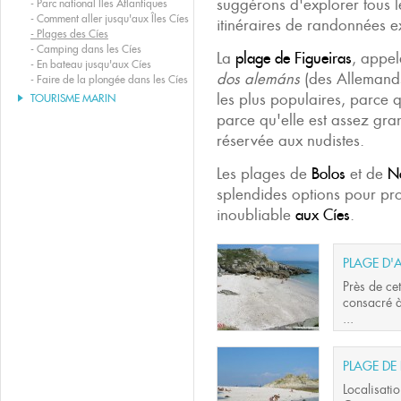
suggérons d'explorer tous le
-
Parc national Îles Atlantiques
-
Comment aller jusqu'aux Îles Cíes
itinéraires de randonnées ex
-
Plages des Cíes
-
Camping dans les Cíes
La
plage de Figueiras
, appel
-
En bateau jusqu'aux Cíes
dos alemáns
(des Allemands)
-
Faire de la plongée dans les Cíes
les plus populaires, parce q
TOURISME MARIN
parce qu'elle est assez gran
réservée aux nudistes.
Les plages de
Bolos
et de
N
splendides options pour pro
inoubliable
aux Cíes
.
PLAGE D'
Près de cet
consacré à
...
PLAGE DE
Localisatio