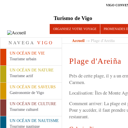
VIGO CONVE
Turismo de Vigo
ORGANISEZ VOTRE VOYAGE
PROMENADES D
Accueil
→ Plage d'Areiña
NAVEGA
VIGO
UN OCÉAN DE VIE
Plage d'Areiña
Tourisme urbain
UN OCÉAN DE NATURE
Près de cette plage, il y a un e
Tourisme actif
Carmen.
UN OCÉAN DE SAVEURS
Localisation: Îles de Monte A
Gastronomie de Vigo
Comment arriver: La plage est 
UN OCÉAN DE CULTURE
Pour y accéder, il faut prendre u
Tourisme culturel
restaurant.
UN OCÉAN DE NAUTISME
Tourisme nautique