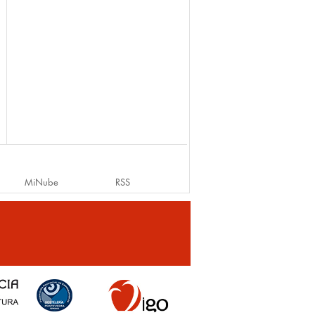
MiNube
RSS