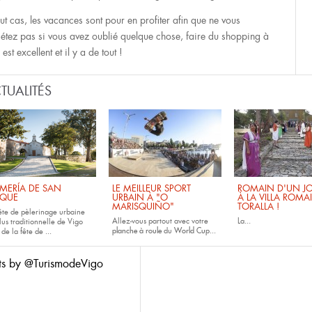
out cas, les vacances sont pour en profiter afin que ne vous
iétez pas si vous avez oublié quelque chose, faire du shopping à
est excellent et il y a de tout !
TUALITÉS
MERÍA DE SAN
LE MEILLEUR SPORT
ROMAIN D'UN JO
QUE
URBAIN À "O
À LA VILLA ROMA
MARISQUIÑO"
TORALLA !
fête de pèlerinage urbaine
Allez-vous partout avec votre
La...
lus traditionnelle de Vigo
planche à roule
du
World Cup...
 de la fête de
...
ts by @TurismodeVigo