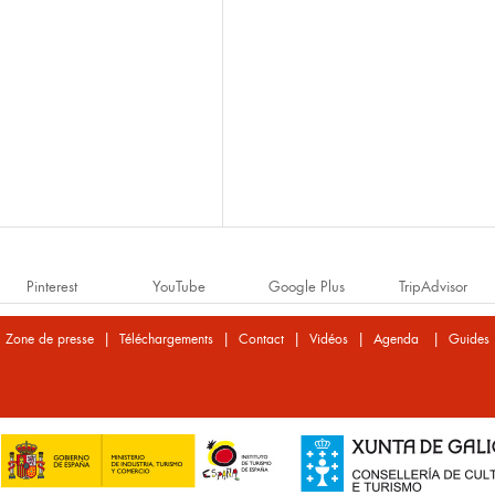
Pinterest
YouTube
Google Plus
TripAdvisor
|
|
|
|
|
Zone de presse
Téléchargements
Contact
Vidéos
Agenda
Guides