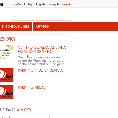
Español
Galego
English
Português
Français
SME
Search this site
INCONTOURNABLES
APP VIGO
RÈS D'ICI
CENTRO COMERCIAL VIALIA
ESTACIÓN DE VIGO
Vivez l'expérience Vialia au
centre de Vigo, bien plus qu'un
centre commercial ou une gare.
PARKING INDEPENDENCIA
PARKING AREAL
UE FAIRE À
VIGO