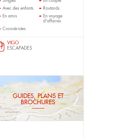
Singles
En couple
Avec des enfants
Routards
En amis
En voyage
d'affaires
Croisiéristes
VIGO
ESCAPADES
GUIDES, PLANS ET
BROCHURES