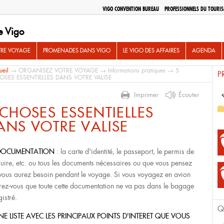
VIGO CONVENTION BUREAU
PROFESSIONNELS DU TOURI
e Vigo
TRE VOYAGE
PROMENADES DANS VIGO
LE VIGO DES AFFAIRES
AGENDA
ueil
→
ORGANISEZ VOTRE VOYAGE
→
Informations pratiques
→ 5
P
OSES ESSENTIELLES DANS VOTRE VALISE
Imprimer
Écouter
 CHOSES ESSENTIELLES
ANS VOTRE VALISE
DOCUMENTATION
: la carte d'identité, le passeport, le permis de
uire, etc. ou tous les documents nécessaires ou que vous pensez
vous aurez besoin pendant le voyage. Si vous voyagez en avion
rez-vous que toute cette documentation ne va pas dans le bagage
istré.
Q
NE LISTE AVEC LES PRINCIPAUX POINTS D'INTERET QUE VOUS