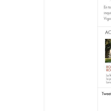
En t
inqu
Vigo 
AC
RO
RO
La 
la p
Lors
Twee