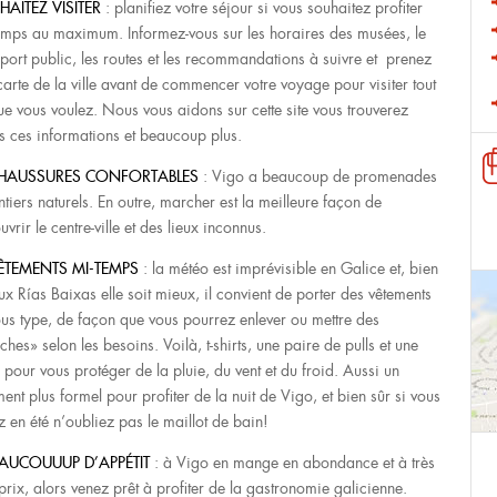
HAITEZ VISITER
: planifiez votre séjour si vous souhaitez profiter
emps au maximum. Informez-vous sur les horaires des musées, le
sport public, les routes et les recommandations à suivre et prenez
carte de la ville avant de commencer votre voyage pour visiter tout
ue vous voulez. Nous vous aidons sur cette site vous trouverez
es ces informations et beaucoup plus.
HAUSSURES CONFORTABLES
: Vigo a beaucoup de promenades
ntiers naturels. En outre, marcher est la meilleure façon de
vrir le centre-ville et des lieux inconnus.
ÊTEMENTS MI-TEMPS
: la météo est imprévisible en Galice et, bien
ux Rías Baixas elle soit mieux, il convient de porter des vêtements
ous type, de façon que vous pourrez enlever ou mettre des
hes» selon les besoins. Voilà, t-shirts, une paire de pulls et une
e pour vous protéger de la pluie, du vent et du froid. Aussi un
ent plus formel pour profiter de la nuit de Vigo, et bien sûr si vous
z en été n’oubliez pas le maillot de bain!
AUCOUUUP D’APPÉTIT
: à Vigo en mange en abondance et à très
prix, alors venez prêt à profiter de la gastronomie galicienne.