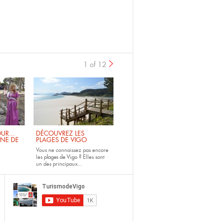
1 of 12
UR...
DÉCOUVREZ LES
INE DE
PLAGES DE VIGO
Vous ne connaissez pas encore
les
plages de Vigo ?
Elles sont
un des principaux...