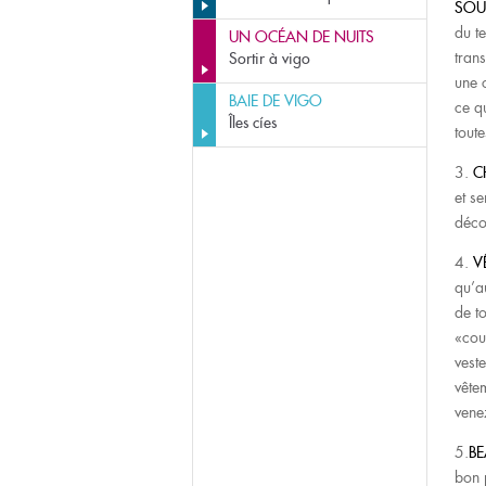
SOU
du t
UN OCÉAN DE NUITS
tran
Sortir à vigo
une 
BAIE DE VIGO
ce q
Îles cíes
tout
3.
C
et se
décou
4.
V
qu’a
de t
«couc
vest
vêtem
vene
5.
BE
bon 