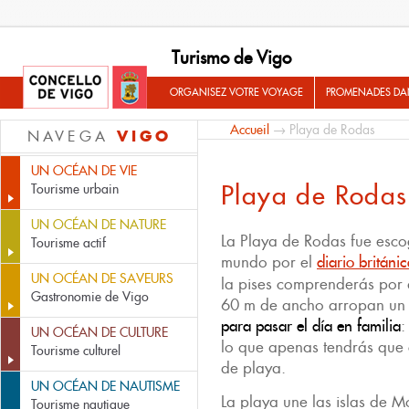
Turismo de Vigo
ORGANISEZ VOTRE VOYAGE
PROMENADES DA
Accueil
→ Playa de Rodas
VIGO
NAVEGA
UN OCÉAN DE VIE
Playa de Rodas
Tourisme urbain
UN OCÉAN DE NATURE
La Playa de Rodas fue esco
Tourisme actif
mundo por el
diario britán
UN OCÉAN DE SAVEURS
la pises comprenderás por 
Gastronomie de Vigo
60 m de ancho arropan un a
para pasar el día en familia
:
UN OCÉAN DE CULTURE
lo que apenas tendrás que
Tourisme culturel
de playa.
UN OCÉAN DE NAUTISME
La playa une las islas de 
Tourisme nautique