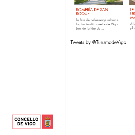
ROMERÍA DE SAN
LE
ROQUE
UR
M
La fête de pèlerinage urbaine
All
la plus traditionnelle de Vigo
pla
Lors de la fête de
...
Tweets by @TurismodeVigo