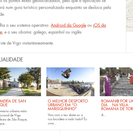
s os pontos estão geolocalizados, pelo que a aplicação se
ará num guia turístico personalizado enquanto se desloca pela
de.
lha o seu sistema operativo:
Android da Google
ou
iOS da
e
, e o seu idioma: galego, espanhol ou inglês
rute de Vigo instantaneamente.
UALIDADE
MERÍA DE SAN
O MELHOR DESPORTO
ROMAN@ POR U
QUE
URBANO EM “O
DIA... NA VILLA
MARISQUINHO”
ROMANA DE TOR
omaria urbana máis
Vais com o teu
skate
ou a
A...
icional de Vigo
tua
bicicleta
a todo lado? És
festa de São Roque,
uma...
pre...