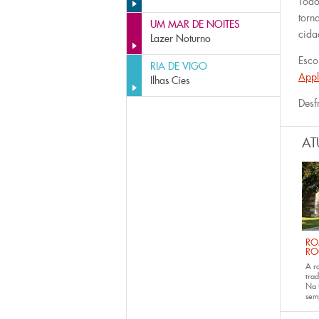
Todo
torn
UM MAR DE NOITES
cida
Lazer Noturno
Esco
RIA DE VIGO
Appl
Ilhas Cíes
Desf
AT
RO
RO
A r
trad
Na 
sem