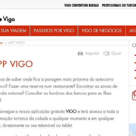
VIGO CONVENTION BUREAU
PROFISSIONAIS DO TURIS
e Vigo
 SUA VIAGEM
PASSEIOS POR VIGO
VIGO DE NEGÓCIOS
AG
io
→ APP VIGO
O
Imprimir
Ouvir
PP VIGO
isa de saber onde fica a paragem mais próxima do autocarro
stico? Fazer uma reserva num restaurante? Encontrar as zonas de
rsão noturna? Consultar os horários dos barcos para as Ilhas
?
arregue a nossa aplicação gratuita
VIGO
e terá acesso a toda a
rmação turística da cidade a qualquer momento e em qualquer
r, diretamente no seu telemóvel ou tablet.