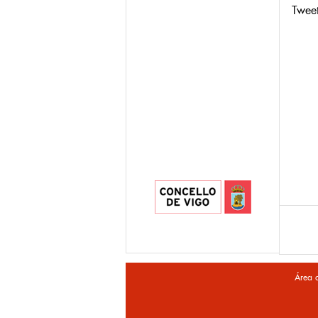
Twee
Área 