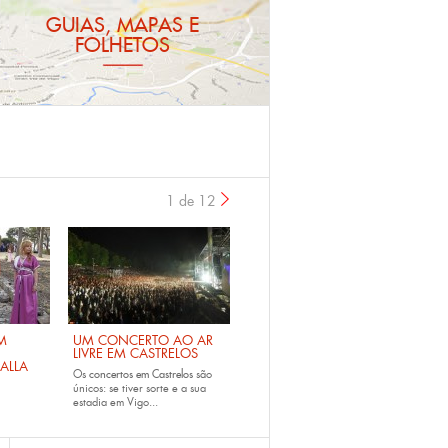
GUIAS, MAPAS E
FOLHETOS
1 de 12
›
M
UM CONCERTO AO AR
LIVRE EM CASTRELOS
ALLA
Os
concertos em Castrelos
são
únicos: se tiver sorte e a sua
estadia em Vigo...