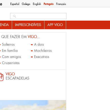
Español
Galego
English
Português
Français
MO
Search this site
ENDA
IMPRESCINDÍVEIS
APP VIGO
 QUE FAZER EM
VIGO...
Solteiros
A dois
Em família
Mochileiros
Com amigos
Executivos
Cruzeiristas
VIGO
ESCAPADELAS