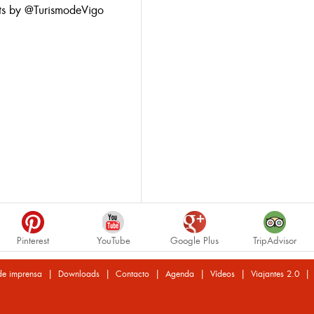
ts by @TurismodeVigo
Pinterest
YouTube
Google Plus
TripAdvisor
|
|
|
|
|
de imprensa
Downloads
Contacto
Agenda
Vídeos
Viajantes 2.0