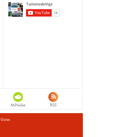
MiNube
RSS
|
Guias