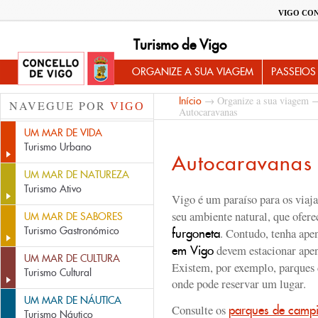
VIGO CO
Turismo de Vigo
ORGANIZE A SUA VIAGEM
PASSEIOS
→
Organize a sua viagem
Início
NAVEGUE POR
VIGO
Autocaravanas
UM MAR DE VIDA
Turismo Urbano
Autocaravanas
UM MAR DE NATUREZA
Turismo Ativo
Vigo é um paraíso para os viaja
seu ambiente natural, que ofer
UM MAR DE SABORES
Turismo Gastronómico
. Contudo, tenha ap
furgoneta
devem estacionar apena
em Vigo
UM MAR DE CULTURA
Existem, por exemplo, parque
Turismo Cultural
onde pode reservar um lugar.
UM MAR DE NÁUTICA
Consulte os
parques de camp
Turismo Náutico