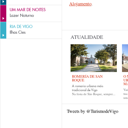
Alojamento
.
UM MAR DE NOITES
Lazer Noturno
RIA DE VIGO
Ilhas Cíes
ATUALIDADE
ROMERÍA DE SAN
O 
ROQUE
UR
MA
A romaria urbana máis
Vai
tradicional de Vigo
tu
Na festa de São Roque, sempre...
uma
Tweets by @TurismodeVigo