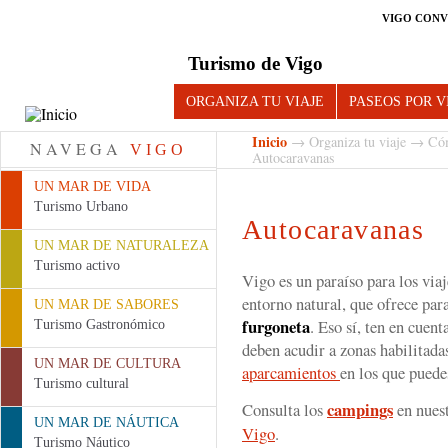
VIGO CONV
Turismo de Vigo
ORGANIZA TU VIAJE
PASEOS POR V
Inicio
→
Organiza tu viaje
→
Có
NAVEGA
VIGO
Autocaravanas
UN MAR DE VIDA
Turismo Urbano
Autocaravanas
UN MAR DE NATURALEZA
Turismo activo
Vigo es un paraíso para los viaj
entorno natural, que ofrece par
UN MAR DE SABORES
furgoneta
. Eso sí, ten en cuent
Turismo Gastronómico
deben acudir a zonas habilitad
UN MAR DE CULTURA
aparcamientos
en los que puede
Turismo cultural
campings
Consulta los
en nues
UN MAR DE NÁUTICA
Vigo
.
Turismo Náutico