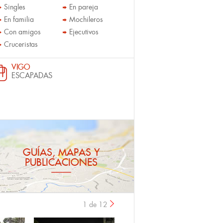
Singles
En pareja
En familia
Mochileros
Con amigos
Ejecutivos
Cruceristas
VIGO
ESCAPADAS
GUÍAS, MAPAS Y
PUBLICACIONES
1 de 12
›