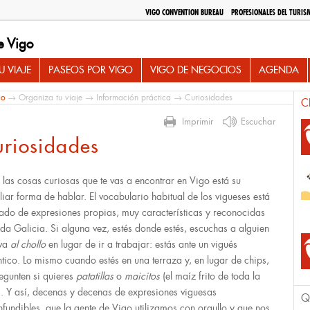
VIGO CONVENTION BUREAU
PROFESIONALES DEL TURIS
e Vigo
 VIAJE
PASEOS POR VIGO
VIGO DE NEGOCIOS
AGENDA
io
→
Organiza tu viaje
→
Información práctica
→ Curiosidades
C
Imprimir
Escuchar
riosidades
e las cosas curiosas que te vas a encontrar en Vigo está su
liar forma de hablar. El vocabulario habitual de los vigueses está
ado de expresiones propias, muy características y reconocidas
oda Galicia. Si alguna vez, estés donde estés, escuchas a alguien
 va
al chollo
en lugar de ir a trabajar: estás ante un vigués
ntico. Lo mismo cuando estés en una terraza y, en lugar de chips,
regunten si quieres
patatillas
o
maicitos
(el maíz frito de toda la
). Y así, decenas y decenas de expresiones viguesas
Q
nfundibles, que la gente de Vigo utilizamos con orgullo y que nos