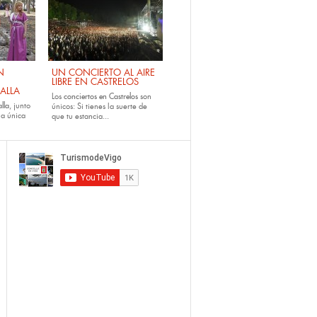
N
UN CONCIERTO AL AIRE
LIBRE EN CASTRELOS
ALLA
Los
conciertos en Castrelos
son
lla
, junto
únicos: Si tienes la suerte de
la única
que tu estancia...