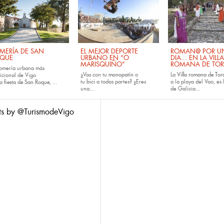
MERÍA DE SAN
EL MEJOR DEPORTE
ROMAN@ POR U
QUE
URBANO EN “O
DIA... EN LA VILLA
MARISQUIÑO”
ROMANA DE TOR
romería urbana más
¿Vas con tu
monopatín
o
La
Villa romana de Tora
dicional de Vigo
tu
bici
a todas partes? ¿Eres
a la playa del Vao, es 
la
fiesta de San Roque
, ...
una...
de Galicia...
ts by @TurismodeVigo