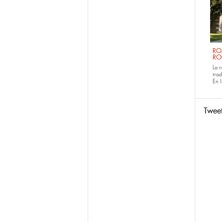
RO
RO
La 
tra
En 
Twee