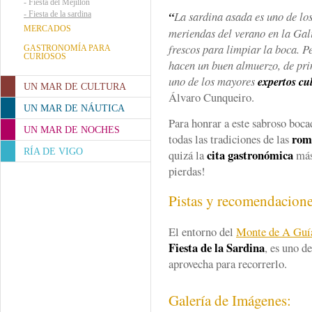
-
Fiesta del Mejillón
“
La sardina asada es uno de lo
-
Fiesta de la sardina
MERCADOS
meriendas del verano en la Gal
frescos para limpiar la boca. P
GASTRONOMÍA PARA
CURIOSOS
hacen un buen almuerzo, de pri
uno de los mayores
expertos cu
UN MAR DE CULTURA
Álvaro Cunqueiro.
UN MAR DE NÁUTICA
Para honrar a este sabroso boca
UN MAR DE NOCHES
rome
todas las tradiciones de las
RÍA DE VIGO
cita gastronómica
quizá la
más
pierdas!
Pistas y recomendacion
El entorno del
Monte de A Guí
Fiesta de la Sardina
, es uno d
aprovecha para recorrerlo.
Galería de Imágenes: