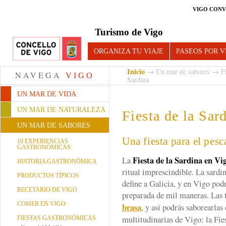
VIGO CONV
Turismo de Vigo
ORGANIZA TU VIAJE
PASEOS POR V
Inicio
→
Un mar de sabores
→
F
NAVEGA
VIGO
Sardina
UN MAR DE VIDA
UN MAR DE NATURALEZA
Fiesta de la Sar
UN MAR DE SABORES
Una fiesta para el pes
10 EXPERIENCIAS
GASTRONÓMICAS
Fiesta de la Sardina en Vi
La
HISTORIA GASTRONÓMICA
ritual imprescindible. La sardi
PRODUCTOS TÍPICOS
define a Galicia, y en Vigo podr
RECETARIO DE VIGO
preparada de mil maneras. Las t
COMER EN VIGO
brasa
, y así podrás saborearlas 
multitudinarias de Vigo: la Fie
FIESTAS GASTRONÓMICAS