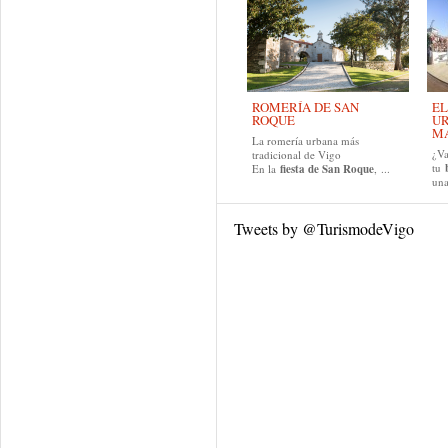
ROMERÍA DE SAN
EL
ROQUE
UR
MA
La romería urbana más
¿Va
tradicional de Vigo
tu
En la
fiesta de San Roque
, ...
una
Tweets by @TurismodeVigo