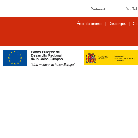
Pinterest
YouTu
|
|
Área de prensa
Descargas
Co