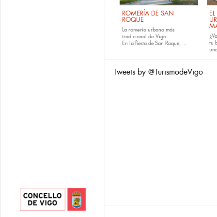
ROMERÍA DE SAN
EL
ROQUE
U
M
La romería urbana más
¿Va
tradicional de Vigo
tu
En la
fiesta de San Roque
, ...
una
Tweets by @TurismodeVigo