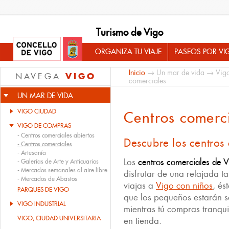
Turismo de Vigo
ORGANIZA TU VIAJE
PASEOS POR VI
Inicio
→
Un mar de vida
→
Vig
VIGO
NAVEGA
comerciales
UN MAR DE VIDA
VIGO CIUDAD
Centros comerc
VIGO DE COMPRAS
-
Centros comerciales abiertos
Descubre los centros
-
Centros comerciales
-
Artesanía
Los
centros comerciales de V
-
Galerías de Arte y Anticuarios
-
Mercados semanales al aire libre
disfrutar de una relajada t
-
Mercados de Abastos
viajas a
Vigo con niños
, és
PARQUES DE VIGO
que los pequeños estarán s
VIGO INDUSTRIAL
mientras tú compras tranqui
VIGO, CIUDAD UNIVERSITARIA
en tienda.