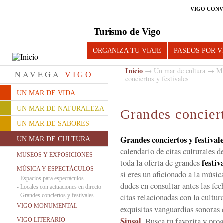
VIGO CONV
Turismo de Vigo
ORGANIZA TU VIAJE
PASEOS POR V
Inicio
→
Un mar de cultura
→
Mú
NAVEGA
VIGO
conciertos y festivales
UN MAR DE VIDA
UN MAR DE NATURALEZA
Grandes conciert
UN MAR DE SABORES
Grandes conciertos y festival
UN MAR DE CULTURA
calendario de citas culturales 
MUSEOS Y EXPOSICIONES
festiv
toda la oferta de grandes
MÚSICA Y ESPECTÁCULOS
si eres un aficionado a la música
-
Espacios para espectáculos
dudes en consultar antes las fec
-
Locales con actuaciones en directo
citas relacionadas con la cultu
-
Grandes conciertos y festivales
VIGO MONUMENTAL
exquisitas vanguardias sonoras
Sinsal
. Busca tu favorita y pro
VIGO LITERARIO