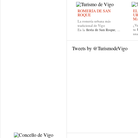
ROMERÍA DE SAN
EL
ROQUE
UR
MA
La romería urbana más
¿Va
tradicional de Vigo
tu
En la
fiesta de San Roque
, ...
una
Tweets by @TurismodeVigo