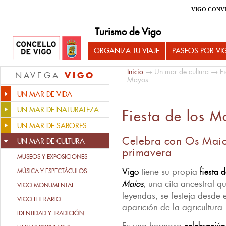
VIGO CONV
Turismo de Vigo
ORGANIZA TU VIAJE
PASEOS POR VI
Inicio
→
Un mar de cultura
→
F
VIGO
NAVEGA
Mayos
UN MAR DE VIDA
UN MAR DE NATURALEZA
Fiesta de los M
UN MAR DE SABORES
Celebra con Os Maios
UN MAR DE CULTURA
primavera
MUSEOS Y EXPOSICIONES
Vigo
tiene su propia
fiesta 
MÚSICA Y ESPECTÁCULOS
Maios
, una cita ancestral q
VIGO MONUMENTAL
leyendas, se festeja desde e
VIGO LITERARIO
aparición de la agricultura.
IDENTIDAD Y TRADICIÓN