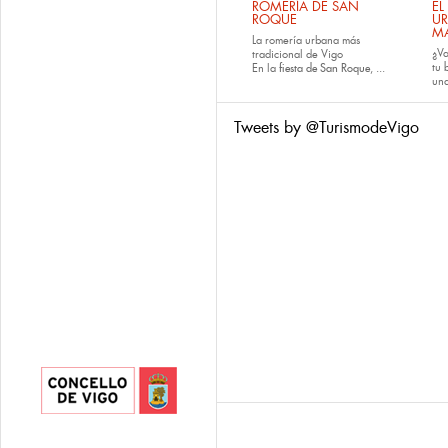
ROMERÍA DE SAN
EL
ROQUE
U
M
La romería urbana más
¿Va
tradicional de Vigo
tu
En la
fiesta de San Roque
, ...
una
Tweets by @TurismodeVigo