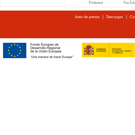
Pinterest
YouTu
|
|
Área de prensa
Descargas
Co