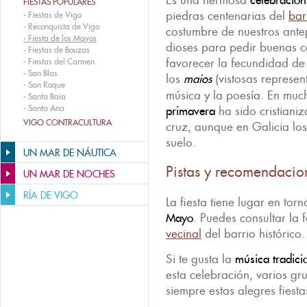
Es una hermosa
celebració
FIESTAS POPULARES
piedras centenarias del
bar
-
Fiestas de Vigo
-
Reconquista de Vigo
costumbre de nuestros ante
-
Fiesta de los Mayos
dioses para pedir buenas co
-
Fiestas de Bouzas
favorecer la fecundidad de 
-
Fiestas del Carmen
-
San Blas
los
maios
(vistosas represent
-
San Roque
música y la poesía. En much
-
Santa Baia
-
Santa Ana
primavera
ha sido cristiani
VIGO CONTRACULTURA
cruz, aunque en Galicia los
suelo.
UN MAR DE NÁUTICA
Pistas y recomendacio
UN MAR DE NOCHES
RÍA DE VIGO
La fiesta tiene lugar en tor
Mayo
. Puedes consultar la 
vecinal
del barrio histórico.
Si te gusta la
música tradici
esta celebración, varios gr
siempre estas alegres fiest