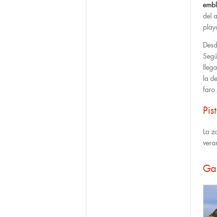
embl
del a
play
Desd
Segú
lleg
la d
faro.
Pis
La z
vera
Ga