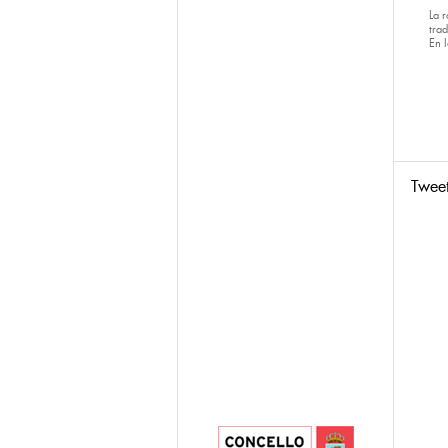
La 
tra
En 
Twee