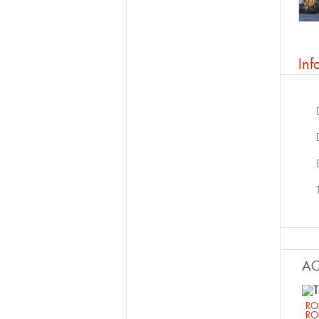
Inf
AC
RO
RO