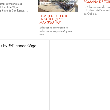
ROMANA DE TOR
romería urbana más
La
Villa romana de Tora
dicional de Vigo
a la playa del Vao, es 
la
fiesta de San Roque
, ...
de Galicia...
EL MEJOR DEPORTE
URBANO EN “O
MARISQUIÑO”
¿Vas con tu
monopatín
o
tu
bici
a todas partes? ¿Eres
una...
ts by @TurismodeVigo