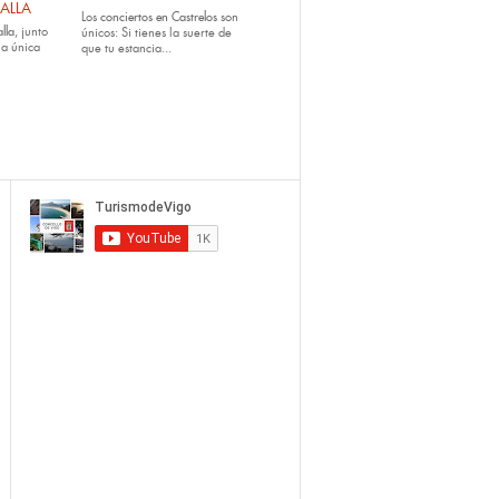
ALLA
Los
conciertos en Castrelos
son
lla
, junto
únicos: Si tienes la suerte de
la única
que tu estancia...