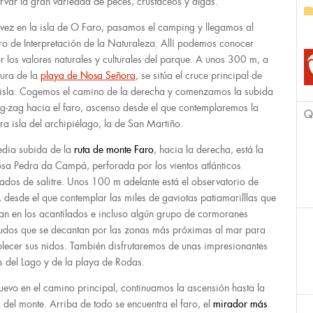
rvar la gran variedad de peces, crustáceos y algas.
vez en la isla de O Faro, pasamos el camping y llegamos al
ro de Interpretación de la Naturaleza. Allí podemos conocer
r los valores naturales y culturales del parque. A unos 300 m, a
tura de la
playa de Nosa Señora
, se sitúa el cruce principal de
 isla. Cogemos el camino de la derecha y comenzamos la subida
ig-zag hacia el faro, ascenso desde el que contemplaremos la
Q
era isla del archipiélago, la de San Martiño.
dia subida de la
ruta de monte Faro
, hacia la derecha, está la
osa Pedra da Campá, perforada por los vientos atlánticos
ados de salitre. Unos 100 m adelante está el observatorio de
, desde el que contemplar las miles de gaviotas patiamarilllas que
an en los acantilados e incluso algún grupo de cormoranes
dos que se decantan por las zonas más próximas al mar para
blecer sus nidos. También disfrutaremos de unas impresionantes
as del Lago y de la playa de Rodas.
uevo en el camino principal, continuamos la ascensión hasta la
 del monte. Arriba de todo se encuentra el faro, el
mirador más