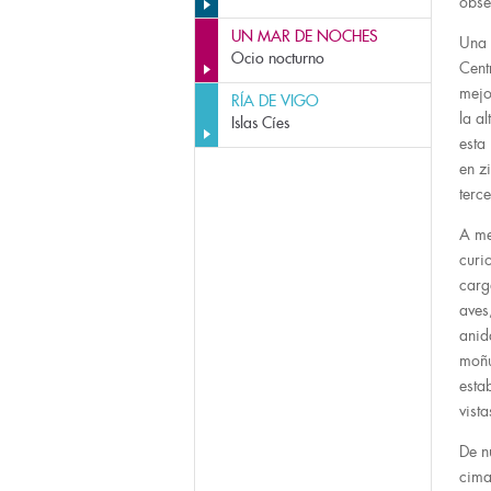
obse
UN MAR DE NOCHES
Una 
Ocio nocturno
Cent
mejo
RÍA DE VIGO
la al
Islas Cíes
esta
en z
terc
A me
curi
carg
aves
anid
moñu
esta
vist
De n
cima