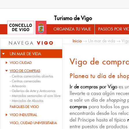
Turismo de Vigo
ORGANIZA TU VIAJE
PASEOS POR VI
Inicio
→
Un mar de vida
→ Vigo
VIGO
NAVEGA
UN MAR DE VIDA
Vigo de compr
VIGO CIUDAD
VIGO DE COMPRAS
Planea tu día de sho
-
Centros comerciales abiertos
-
Centros comerciales
Ir de compras por Vigo
es un
-
Artesanía
-
Galerías de Arte y Anticuarios
llevarte a casa algún recue
-
Mercados semanales al aire libre
a salir un día de
shopping
p
-
Mercados de Abastos
compras
para todos los gust
PARQUES DE VIGO
encontrarás desde los reluc
VIGO INDUSTRIAL
del Príncipe hasta el típico
VIGO, CIUDAD UNIVERSITARIA
entre puestos de productos 