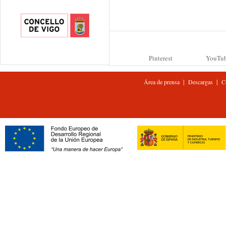
Pinterest
YouTu
|
|
Área de prensa
Descargas
C