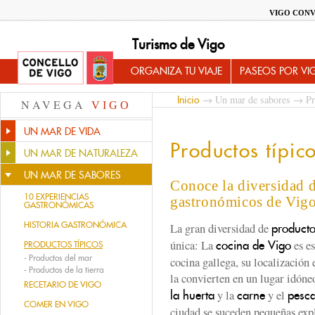
VIGO CONV
Turismo de Vigo
ORGANIZA TU VIAJE
PASEOS POR VI
→
Un mar de sabores
→ Pro
Inicio
NAVEGA
VIGO
UN MAR DE VIDA
Productos típic
UN MAR DE NATURALEZA
UN MAR DE SABORES
Conoce la diversidad 
10 EXPERIENCIAS
gastronómicos de Vig
GASTRONÓMICAS
HISTORIA GASTRONÓMICA
La gran diversidad de
producto
única: La
es es
cocina de Vigo
PRODUCTOS TÍPICOS
-
Productos del mar
cocina gallega, su localización 
-
Productos de la tierra
la convierten en un lugar idón
RECETARIO DE VIGO
y la
y el
la huerta
carne
pesc
COMER EN VIGO
ciudad se suceden pequeñas expl