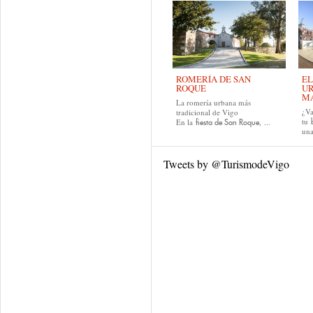
ROMERÍA DE SAN
EL
ROQUE
UR
MA
La romería urbana más
¿Va
tradicional de Vigo
tu
En la
, ...
fiesta de San Roque
una
Tweets by @TurismodeVigo