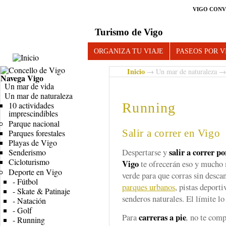
VIGO CONV
Turismo de Vigo
ORGANIZA TU VIAJE
PASEOS POR V
Inicio
→
Un mar de naturaleza
Navega
Vigo
Un mar de vida
Un mar de naturaleza
Running
10 actividades
imprescindibles
Parque nacional
Salir a correr en Vigo
Parques forestales
Playas de Vigo
salir a correr po
Despertarse y
Senderismo
Cicloturismo
Vigo
te ofrecerán eso y mucho 
Deporte en Vigo
verde para que corras sin desca
-
Fútbol
parques urbanos
, pistas deport
-
Skate & Patinaje
senderos naturales. El límite lo
-
Natación
-
Golf
carreras a pie
Para
,
no te comp
-
Running