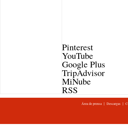
Pinterest
YouTube
Google Plus
TripAdvisor
MiNube
RSS
|
|
Área de prensa
Descargas
C