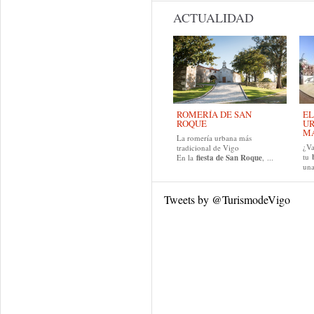
ACTUALIDAD
ROMERÍA DE SAN
EL
ROQUE
UR
MA
La romería urbana más
¿Va
tradicional de Vigo
tu
En la
fiesta de San Roque
, ...
una
Tweets by @TurismodeVigo