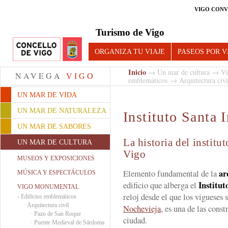
VIGO CONV
Turismo de Vigo
ORGANIZA TU VIAJE
PASEOS POR V
Inicio
→
Un mar de cultura
→
Vi
NAVEGA
VIGO
emblemáticos
→
Arquitectura civi
UN MAR DE VIDA
UN MAR DE NATURALEZA
Instituto Santa 
UN MAR DE SABORES
La historia del instit
UN MAR DE CULTURA
Vigo
MUSEOS Y EXPOSICIONES
ar
Elemento fundamental de la
MÚSICA Y ESPECTÁCULOS
Institut
edificio que alberga el
VIGO MONUMENTAL
reloj desde el que los vigueses
-
Edificios emblemáticos
·
Arquitectura civil
Nochevieja
, es una de las cons
·
Pazo de San Roque
ciudad.
·
Puente Medieval de Sárdoma