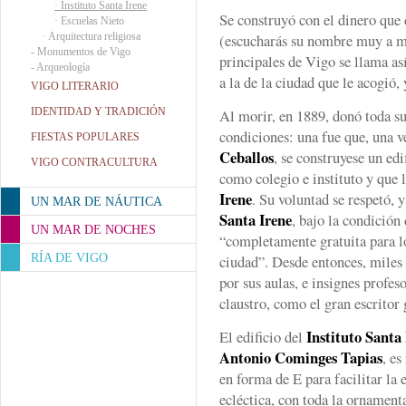
·
Instituto Santa Irene
Se construyó con el dinero que 
·
Escuelas Nieto
·
Arquitectura religiosa
(escucharás su nombre muy a me
-
Monumentos de Vigo
principales de Vigo se llama así
-
Arqueología
a la de la ciudad que le acogió,
VIGO LITERARIO
IDENTIDAD Y TRADICIÓN
Al morir, en 1889, donó toda su
condiciones: una fue que, una v
FIESTAS POPULARES
Ceballos
, se construyese un edi
VIGO CONTRACULTURA
como colegio e instituto y que 
Irene
. Su voluntad se respetó, 
UN MAR DE NÁUTICA
Santa Irene
, bajo la condición
UN MAR DE NOCHES
“completamente gratuita para lo
RÍA DE VIGO
ciudad”. Desde entonces, miles
por sus aulas, e insignes profes
claustro, como el gran escritor
Instituto Santa
El edificio del
Antonio Cominges Tapias
, e
en forma de E para facilitar la 
ecléctica, con toda la ornament