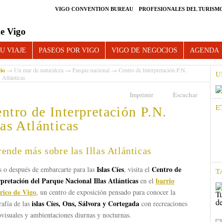
VIGO CONVENTION BUREAU
PROFESIONALES DEL TURISM
e Vigo
U VIAJE
PASEOS POR VIGO
VIGO DE NEGOCIOS
AGENDA
cio
→
Un mar de naturaleza
→
Parque nacional
→ Centro de Interpretación P.N.
U
s Atlánticas
Imprimir
Escuchar
E
ntro de Interpretación P.N.
las Atlánticas
ende más sobre las Illas Atlánticas
Islas Cíes
Centro de
s o después de embarcarte para las
, visita el
T
rpretación del Parque Nacional Illas Atlánticas
barrio
en el
órico de Vigo
, un centro de exposición pensado para conocer la
islas Cíes, Ons, Sálvora y Cortegada
rafía de las
con recreaciones
visuales y ambientaciones diurnas y nocturnas.