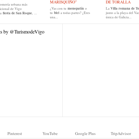
MARISQUIÑO”
DE TORALLA
romería urbana más
¿Vas con tu
monopatín
o
La
Villa romana de To
icional de Vigo
tu
bici
a todas partes? ¿Eres
junto a la playa del Vao
la
fiesta de San Roque
, ...
una...
única de Galicia...
ts by @TurismodeVigo
Pinterest
YouTube
Google Plus
TripAdvisor