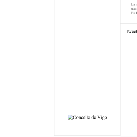
La 
trad
En 
Twee