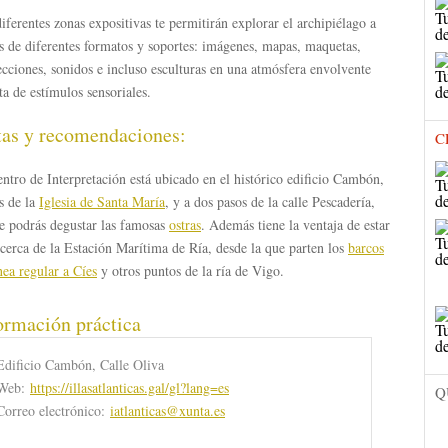
iferentes zonas expositivas te permitirán explorar el archipiélago a
s de diferentes formatos y soportes: imágenes, mapas, maquetas,
cciones, sonidos e incluso esculturas en una atmósfera envolvente
ta de estímulos sensoriales.
tas y recomendaciones:
C
ntro de Interpretación está ubicado en el histórico edificio Cambón,
s de la
Iglesia de Santa María
, y a dos pasos de la calle Pescadería,
e podrás degustar las famosas
ostras
. Además tiene la ventaja de estar
erca de la Estación Marítima de Ría, desde la que parten los
barcos
nea regular a Cíes
y otros puntos de la ría de Vigo.
ormación práctica
Edificio Cambón, Calle Oliva
Web:
https://illasatlanticas.gal/gl?lang=es
Q
Correo electrónico:
iatlanticas@xunta.es