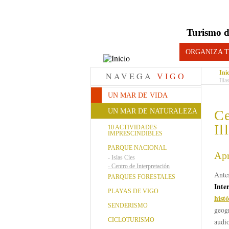
Turismo d
ORGANIZA T
Ini
NAVEGA
VIGO
Illa
UN MAR DE VIDA
UN MAR DE NATURALEZA
Ce
Il
10 ACTIVIDADES
IMPRESCINDIBLES
PARQUE NACIONAL
Apr
-
Islas Cíes
-
Centro de Interpretación
Ante
PARQUES FORESTALES
Inte
PLAYAS DE VIGO
hist
SENDERISMO
geog
CICLOTURISMO
audio