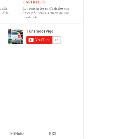
CASTRELOS
ralla
,
Los
conciertos en Castrelos
son
, es la
únicos: Si tienes la suerte de que
tu estancia...
MiNube
RSS