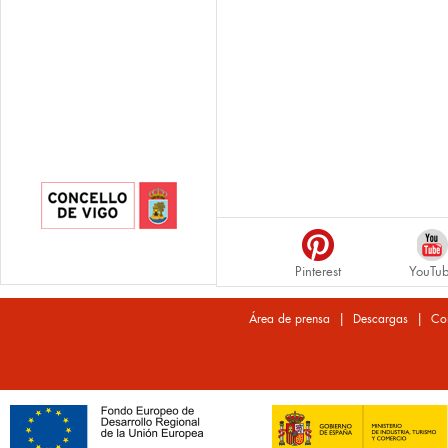
Pinterest
YouTu
|
|
Área de prensa
Descargas
Co