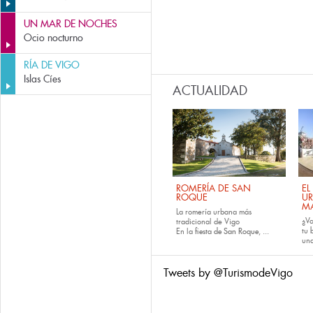
UN MAR DE NOCHES
Ocio nocturno
RÍA DE VIGO
Islas Cíes
ACTUALIDAD
ROMERÍA DE SAN
EL
ROQUE
U
M
La romería urbana más
¿Va
tradicional de Vigo
tu
En la
fiesta de San Roque
, ...
una
Tweets by @TurismodeVigo